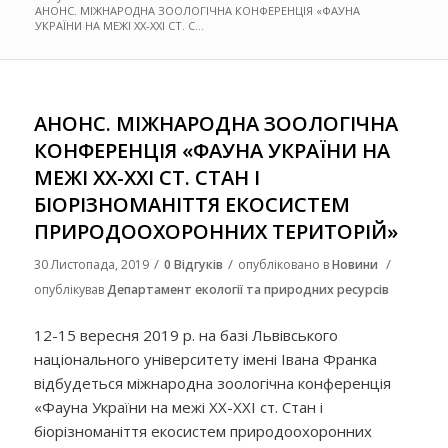
АНОНС. МІЖНАРОДНА ЗООЛОГІЧНА КОНФЕРЕНЦІЯ «ФАУНА
УКРАЇНИ НА МЕЖІ ХХ-ХХІ СТ. С...
АНОНС. МІЖНАРОДНА ЗООЛОГІЧНА
КОНФЕРЕНЦІЯ «ФАУНА УКРАЇНИ НА
МЕЖІ ХХ-ХХІ СТ. СТАН І
БІОРІЗНОМАНІТТЯ ЕКОСИСТЕМ
ПРИРОДООХОРОННИХ ТЕРИТОРІЙ»
/
/
/
30 Листопада, 2019
0 Відгуків
опубліковано в
Новини
опублікував
Департамент екології та природних ресурсів
12-15 вересня 2019 р. на базі Львівського
національного університету імені Івана Франка
відбудеться міжнародна зоологічна конференція
«Фауна України на межі ХХ-ХХІ ст. Стан і
біорізноманіття екосистем природоохоронних