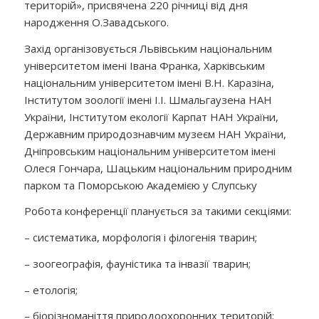
територій», присвячена 220 річниці від дня
народження О.Завадського.
Захід організовується Львівським національним
університетом імені Івана Франка, Харківським
національним університетом імені В.Н. Каразіна,
Інститутом зоології імені І.І. Шмальгаузена НАН
України, Інститутом екології Карпат НАН України,
Державним природознавчим музеєм НАН України,
Дніпровським національним університетом імені
Олеся Гончара, Шацьким національним природним
парком та Поморською Академією у Слупську
Робота конференції планується за такими секціями:
– систематика, морфологія і філогенія тварин;
– зоогеографія, фауністика та інвазії тварин;
– етологія;
– біорізноманіття природоохоронних територій;