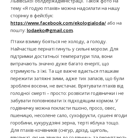
Львівської облдержадміністрації. Також фото на
тему «Я годую птахів» можна надсилати на нашу
сторінку в фейсбук:
https://www.facebook.com/ekologialoda/
або на
пошту:
lodaeko@gmail.com
.
Птахи взимку бояться не холоду, а голоду.
Найчастіше пернаті гинуть у сильні морози. Для
підтримки достатньої температури тіла, вони
витрачають значно дуже багато енергії, що
отримують з їжі. Та ще важче вдається пташкам
пережити затяжні зими, адже тих запасів, що були
зроблені восени, не вистачає. Врятувати птахів від
голодної смерті – просто: розвісити годівнички і не
забувати поповнювати їх підходящим кормом.
У
годівничку можна покласти пшоно, просо, овес,
пшеницю, несолене сало, сухофрукти, сушені ягоди
горобини, кукурудзяні зерна, терті яблука тощо.
Для птахів-кочівників (снігур, дрізд, щиголь,
вівсянка), які не звикли до годівниць та перелітають