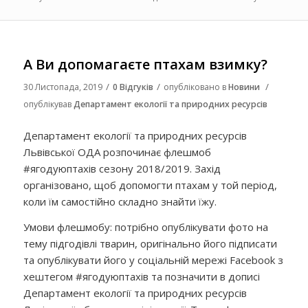
А Ви допомагаєте птахам взимку?
/
/
/
30 Листопада, 2019
0 Відгуків
опубліковано в
Новини
опублікував
Департамент екології та природних ресурсів
Департамент екології та природних ресурсів
Львівської ОДА розпочинає флешмоб
#ягодуюптахів сезону 2018/2019. Захід
організовано, щоб допомогти птахам у той період,
коли їм самостійно складно знайти їжу.
Умови флешмобу: потрібно опублікувати фото на
тему підгодівлі тварин, оригінально його підписати
та опублікувати його у соціальній мережі Facebook з
хештегом #ягодуюптахів та позначити в дописі
Департамент екології та природних ресурсів