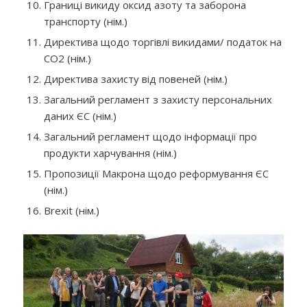
Границі викиду оксид азоту та заборона
транспорту (нім.)
Директива щодо торгівлі викидами/ податок на
СО2 (нім.)
Директива захисту від повеней (нім.)
Загальний регламент з захисту персональних
даних ЄС (нім.)
Загальний регламент щодо інформації про
продукти харчування (нім.)
Пропозиції Макрона щодо реформування ЄС
(нім.)
Brexit
(нім.)