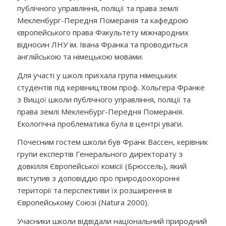
публічного управління, поліції та права землі
Мекленбург-Передня Померанія та кафедрою
європейського права Факультету міжнародних
відносин ЛНУ ім. Івана Франка та проводиться
англійською та німецькою мовами.
Для участі у школі приїхала група німецьких
студентів під керівництвом проф. Хольгера Франке
з Вищої школи публічного управління, поліції та
права землі Мекленбург-Передня Померанія.
Екологічна проблематика була в центрі уваги.
Почесним гостем школи був Франк Вассен, керівник
групи експертів Генерального директорату з
довкілля Європейської комісії (Брюссель), який
виступив з доповіддю про природоохоронні
території та перспективи їх розширення в
Європейському Союзі (
Natura
2000).
Учасники школи відвідали національний природний