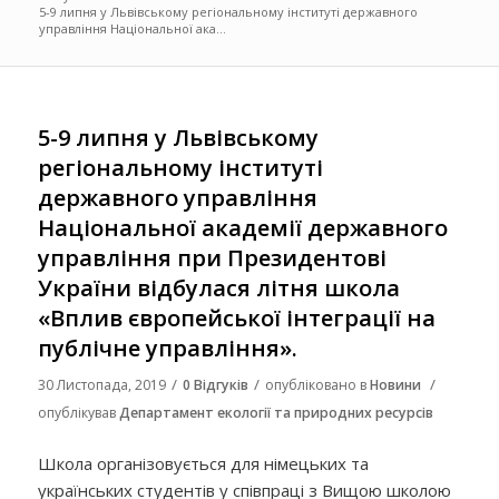
5-9 липня у Львівському регіональному інституті державного
управління Національної ака...
5-9 липня у Львівському
регіональному інституті
державного управління
Національної академії державного
управління при Президентові
України відбулася літня школа
«Вплив європейської інтеграції на
публічне управління».
/
/
/
30 Листопада, 2019
0 Відгуків
опубліковано в
Новини
опублікував
Департамент екології та природних ресурсів
Школа організовується для німецьких та
українських студентів у співпраці з Вищою школою