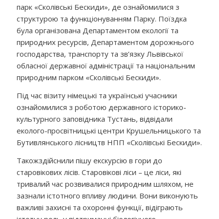
парк «Сколівські Бескиди», де ознайомилися з
структурою та функціонуванням Парку. Поїздка
була організована Департаментом екології та
природних ресурсів, Департаментом дорожнього
господарства, транспорту та зв’язку Львівської
обласної державної адміністрації та національним
природним парком «Сколівські Бескиди».
Під час візиту німецькі та українські учасники
ознайомилися з роботою державного історико-
культурного заповідника Тустань, відвідали
еколого-просвітницькі центри Крушельницького та
Бутивлянського лісництв НПП «Сколівські Бескиди».
Також
здійснили пішу
екскурсію в гори до
старовікових лісів. Старовікові ліси – це ліси, які
тривалий час розвивалися природним шляхом, не
зазнали істотного впливу людини. Вони виконують
важливі захисні та охоронні функції, відіграють
істотну роль у підтриманні біологічного