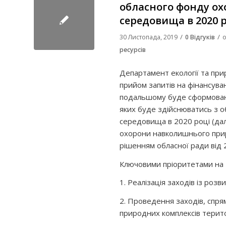
обласного фонду о
середовища в 2020 
/
/
30 Листопада, 2019
0 Відгуків
о
ресурсів
Департамент екології та при
прийом запитів на фінансува
подальшому буде сформовано
яких буде здійснюватись з 
середовища в 2020 році (дал
охорони навколишнього при
рішенням обласної ради від 
Ключовими пріоритетами на 2
1. Реалізація заходів із ро
2. Проведення заходів, спр
природних комплексів терито