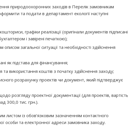
ення природоохоронних заходів в Перелік замовникам
формити та подати в департамент екології наступні
кошториси, графіки реалізації (оригінали документів підписані
ухгалтером і завірені печаткою);
м описом загальної ситуації та необхідності здійснення
ані як підстава для фінансування;
 та використання коштів з початку здійснення заходу;
сного розрахунку проектів чи документ, який підтверджує
щодо розгляду проектної документації (для проектів, вартіст
д 300,0 тис. грн.).
им листом із обов’язковим зазначенням контактного
ної особи та електронної адреси замовника заходу.