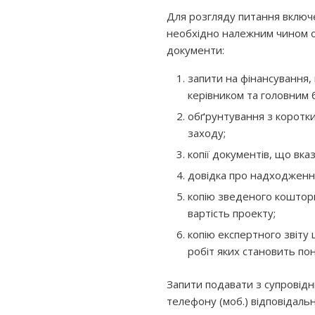
Для розгляду питання включ
необхідно належним чином о
документи:
запити на фінансування, 
керівником та головним б
обґрунтування з коротки
заходу;
копії документів, що вказ
довідка про надходження
копію зведеного коштори
вартість проекту;
копію експертного звіту 
робіт яких становить пона
Запити подавати з супровідн
телефону (моб.) відповідаль