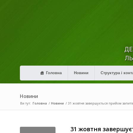
ДЕ
ЛЬ
Головна
Новини
Структура і конт
Новини
Ви тут:
Головна
/
Новини
/
31 жовтня завершується прийом запитів
31 жовтня завершує