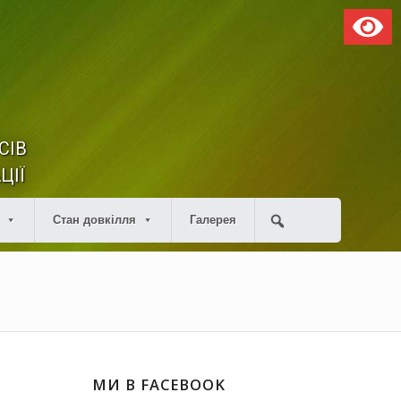
СІВ
ЦІЇ
Стан довкілля
Галерея
МИ В FACEBOOK