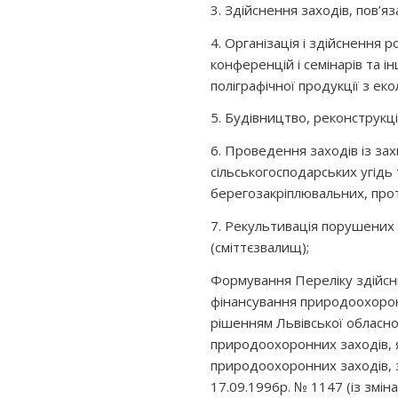
3. Здійснення заходів, пов’я
4. Організація і здійснення 
конференцій і семінарів та 
поліграфічної продукції з еко
5. Будівництво, реконструкц
6. Проведення заходів із зах
сільськогосподарських угідь т
берегозакріплювальних, про
7. Рекультивація порушених 
(сміттєзвалищ);
Формування Переліку здійсн
фінансування природоохоро
рішенням Львівської обласно
природоохоронних заходів, я
природоохоронних заходів, з
17.09.1996р. № 1147 (із зміна