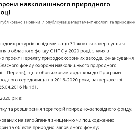
хорони навколишнього природного
році
/
публіковано в
Новини
опублікував
Департамент екології та природни
родних ресурсів повідомляє, що 31 жовтня завершується
ння з обласного фонду ОНПС у 2020 році, з яких в
 проєкт Переліку природоохоронних заходів, фінансування
обласного фонду охорони навколишнього природного
і – Перелік), що є обов’язковим додатком до Програми
родного середовища на 2016-2020 роки, затвердженої
25.04.2016 № 161.
020 рік є:
звитку та розширення територій природно-заповідного фонду;
ямованих на запобігання знищенню чи пошкодженню
рій та об`єктів природно-заповідного фонду;