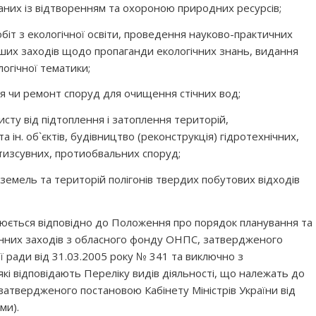
заних із відтворенням та охороною природних ресурсів;
робіт з екологічної освіти, проведення науково-практичних
інших заходів щодо пропаганди екологічних знань, видання
логічної тематики;
ія чи ремонт споруд для очищення стічних вод;
исту від підтоплення і затоплення територій,
а ін. об`єктів, будівництво (реконструкція) гідротехнічних,
тизсувних, протиобвальних споруд;
земель та територій полігонів твердих побутових відходів
юється відповідно до Положення про порядок планування та
нних заходів з обласного фонду ОНПС, затвердженого
ї ради від 31.03.2005 року № 341 та виключно з
кі відповідають Переліку видів діяльності, що належать до
атвердженого постановою Кабінету Міністрів України від
ми).