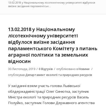
13.02.2018 у Національному лісотехнічному університеті відбулося
виїзне засідання парламентськ...
13.02.2018 у Національному
лісотехнічному університеті
відбулося виїзне засідання
парламентського Комітету з питань
аграрної політики та земельних
відносин
/
/
/
30 Листопада, 2019
0 Відгуків
опубліковано в
Новини
опублікував
Департамент екології та природних ресурсів
У засіданні взяли участь голова Львівської
облдержадміністрації Олег Синютка, заступник
Міністра екології та природних ресурсів Василь
Полуйко, заступник Голови Державного агентства