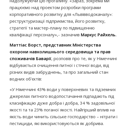
надолужуючи цю прогалину. «Зараз, зокрема ми
працюємо над проектом розробки програми
корпоративного розвитку для «Львівводоканалу»:
реструктуризації підприємства, його розвитку,
стратегії та мастер-плану по підвищенню
кваліфікації персоналу»,- зазначив
Маркус Райхель.
Маттіас Ворст, представник Міністерства
охорони навколишнього середовища та прав
споживачів Баварії
, розповів про те, як у Німеччині
відбувається очищення питної і стічної води, від
різних видів забруднень, та про загальний стан
водних об’єктів:
«У Німеччині 43% води у поверхневих та підземних
джерелах питного водопостачання підпадають під
класифікацію дуже добра і добра, 34 % задовільної
якості та та 23% поганої якості. Найгірший вплив на
якість води чинить сільське господарство – нітрати і
пестициди, які використовуються як добрива.