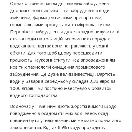
Однак останнім часом до типових забруднень
додалися нові виклики – це забруднення води
хімічними, фармацевтичними препаратами,
гормональними продуктами та мікропластиком.
Перелічені забруднення дуже складно вилучити зі
стічної води на традиційних очисних спорудах
водоканалів, відтак вони потрапляють у водні
об’єкти. Для того щоб цьому перешкодити
працюють наукові інститути над впровадженням
новітніх технологій очищення промислового
забруднення. Це дуже великі інвестиції. Вартість
води у Баварії в середньому складає 3,33 євро за
1000 літрів, і ми постійно інвестуємо у розвиток
водного господарства.
Водночас у Німеччині діють жорсткі вимоги щодо
поводження з осадом стічних вод. Увесь осад
повинен бути утилізований, ми не маємо права його
захоронювати. Відтак 65% осаду проходить