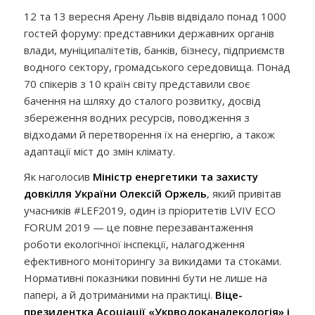
12 та 13 вересня Арену Львів відвідало понад 1000
гостей форуму: представники державних органів
влади, муніципалітетів, банків, бізнесу, підприємств
водного сектору, громадського середовища. Понад
70 спікерів з 10 країн світу представили своє
бачення на шляху до сталого розвитку, досвід
збереження водних ресурсів, поводження з
відходами й перетворення їх на енергію, а також
адаптації міст до змін клімату.
Як наголосив
Міністр енергетики та захисту
довкілля України Олексій Оржель
, який привітав
учасників #LEF2019, один із пріоритетів LVIV ECO
FORUM 2019 — це повне перезавантаження
роботи екологічної інспекції, налагодження
ефективного моніторингу за викидами та стоками.
Нормативні показники повинні бути не лише на
папері, а й дотриманими на практиці.
Віце-
президентка Асоціації «Укрводоканалекологія» і