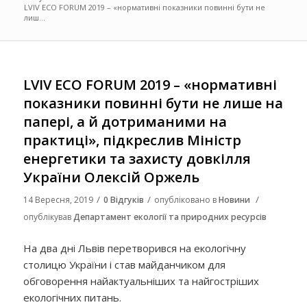
LVIV ECO FORUM 2019 – «нормативні показники повинні бути не
лиш...
LVIV ECO FORUM 2019 – «нормативні
показники повинні бути не лише на
папері, а й дотриманими на
практиці», підкреслив Міністр
енергетики та захисту довкілля
України Олексій Оржель
/
/
/
14 Вересня, 2019
0 Відгуків
опубліковано в
Новини
опублікував
Департамент екології та природних ресурсів
На два дні Львів перетворився на екологічну
столицю України і став майданчиком для
обговорення найактуальніших та найгостріших
екологічних питань.