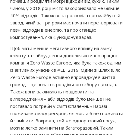
почавши розділяти мокрі відходи від сухих. Таким
чином, у 2018 році місто захоронювало не більше
40% відходів. Також вона розповіла про майбутній
завод, який за три роки має почати перетворювати
певні відходи в енергію, та про станцію
компостування, яка функціонує зараз.
Щоб мати менше негативного впливу на зміну
клімату та забруднення довкілля активно працює
компанія Zero Waste Europe, яка була також одним
із активних учасників #LEF2019. Один зі шляхів, як
Zero Waste Europe активно впроваджує в життя
громад – це початок роздільного збору відходів.
Також вони закликають працювати на
випередження – аби відходів було менше і не
поставало потреби у сміттєспаленні. «Наразі
споживаємо масу ресурсів, які могли б не споживати
й замінити. Зокрема, той же одноразовий посуд
можна легко замінити на багаторазовий. Таким
чином ми можемо зберегти вичерпні природні