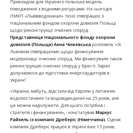
Прикладом для України є польська модель
поводження з водними ресурсами. На сьогодні
ЛМКП «Львівводоканал» тісно співпрацює з
Національним фондом охорони довкілля Польщі
щодо реконструкції очисних споруд.
Представниця Національного фонду охорони
довкілля (Польща) Анна Чижевська
розповіла: «Зі
Львовом співпрацюємо щодо фінансування
модернізації очисних споруд. Ми фінансували також
реконструкцію очисних споруд у Бресті. Зараз
долучаємося до підготовки енергоаудиторів в
Україні”.
«Україна, мабуть, відстала від Європи у питаннях
водопостачанні та водовідведенні на 25 років, але
це можна надолужити. Для цього потрібна і
стратегія і фінансування»,- констатував
Маркус
Райхель із компанії Дреберіс (Німеччина).
Однак
компанія Дреберіс працює в Україні вже 15 років,