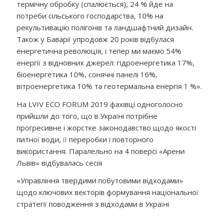
термічну обробку (спалюється), 24 % йде на
потреби сільського господарства, 10% на
рекультивацію полігонів та ландшафтний дизайн.
Також у Баварії упродовж 20 років відбулася
енергетична революція, і тепер ми маємо 54%
енергії з відновних джерел: гідроенергетика 17%,
біоенергетика 10%, сонячні панелі 16%,
вітроенергетика 10% та геотермальна енергія 1 %».
На LVIV ECO FORUM 2019 фахівці одноголосно
прийшли до того, що в Україні потрібне
прогресивне і жорстке законодавство щодо якості
питної води, її переробки і повторного
використання. Паралельно на 4 поверсі «Арени
Львів» відбувалась сесія
«Управління твердими побутовими відходами»
щодо ключових векторів формування національної
стратегії поводження з відходами в Україні