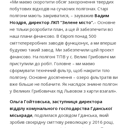
«Ми маємо скоротити обсяг захоронення твердих
побутових відходів на сучасних полігонах. Старі
полігони мають закриватися, – зауважив
Вадим
Ноздря, директор ЛКП “Зелене місто”.
– Основне
не тільки розробити план, а ще й забезпечити всі
наші плани фінансово. В Європі понад 500
сміттєпереробних заводів функціонує, а ми вперше
будуємо такий завод. Ми забезпечили цей проект
фінансово. На полігоні ТПВ у с. Великі Грибовичі ми
приступили до робіт. Головне – ми маємо
сформувати технічний фільтр, щоб накрити тіло
полігону. Основне досягнення – озеро фільтратів ви
вже більше не побачите. Як наслідок зникне полігон
у Великих Грибовичах під Львовом з карти взагалі».
Ольга Гойтовська, заступниця директора
відділу комунального господарства Гданської
міськради
, поділилася досвідом Гданська, який
зробив своєрідну сміттєву революцію у 2016 році,