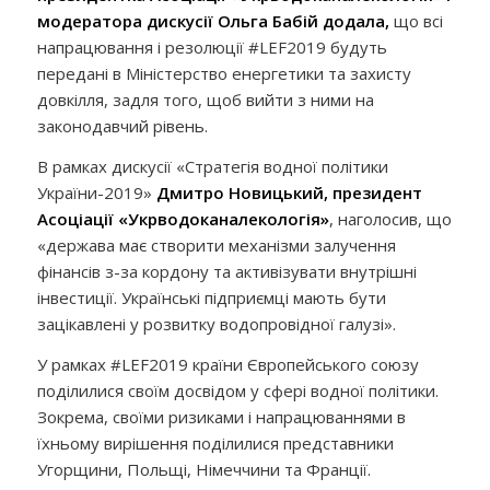
модератора дискусії Ольга Бабій додала,
що всі
напрацювання і резолюції #LEF2019 будуть
передані в Міністерство енергетики та захисту
довкілля, задля того, щоб вийти з ними на
законодавчий рівень.
В рамках дискусії «Стратегія водної політики
України-2019»
Дмитро Новицький, президент
Асоціації «Укрводоканалекологія»
, наголосив, що
«держава має створити механізми залучення
фінансів з-за кордону та активізувати внутрішні
інвестиції. Українські підприємці мають бути
зацікавлені у розвитку водопровідної галузі».
У рамках #LEF2019 країни Європейського союзу
поділилися своїм досвідом у сфері водної політики.
Зокрема, своїми ризиками і напрацюваннями в
їхньому вирішення поділилися представники
Угорщини, Польщі, Німеччини та Франції.