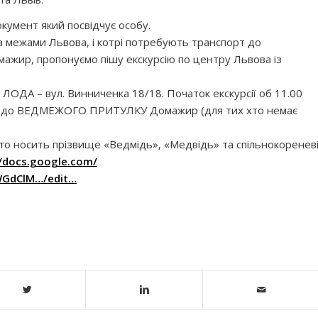
кумент який посвідчує особу.
за межами Львова, і котрі потребують транспорт до
р, пропонуємо пішу екскурсію по центру Львова із
 ЛОДА – вул. Винниченка 18/18. Початок екскурсії об 11.00
.30 до ВЕДМЕЖОГО ПРИТУЛКУ Домажир (для тих хто немає
 хто носить прізвище «Ведмідь», «Медвідь» та спільнокоренев
//docs.google.com/
WGdClM…/edit…