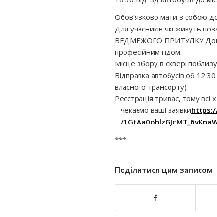
Обов’язково мати з собою до
Для учасників які живуть по
ВЕДМЕЖОГО ПРИТУЛКУ Домажи
професійним гідом.
Місце збору в сквері поблизу
Відправка автобусів об 12
власного трансорту).
Реєстрація триває, тому всі
– чекаємо ваші заявки
https:
…/1GtAa0ohlzGJcMT_6vKna
***
Поділитися цим записом