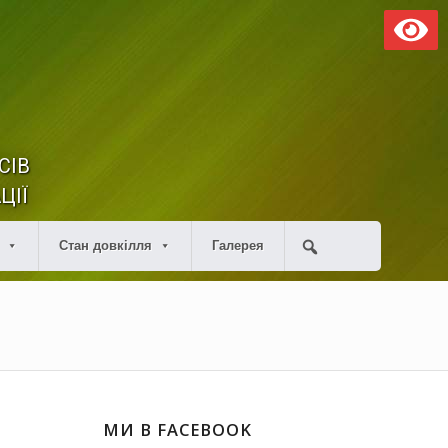
СІВ
ЦІЇ
Стан довкілля
Галерея
МИ В FACEBOOK