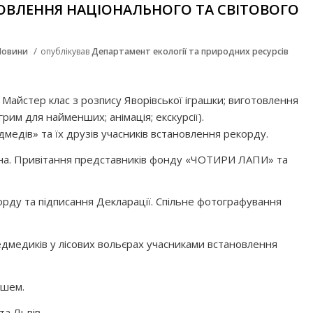
ВЛЕННЯ НАЦІОНАЛЬНОГО ТА СВІТОВОГО
/
Новини
опублікував
Департамент екології та природних ресурсів
( Майстер клас з розпису Яворівської іграшки; виготовлення
рим для найменших; анімація; екскурсії).
дмедів» та їх друзів учасників встановлення рекорду.
тина. Привітання представників фонду «ЧОТИРИ ЛАПИ» та
корду та підписання Декларації. Спільне фотографування
ведмедиків у лісових вольєрах учасниками встановлення
ішем.
та Львів.