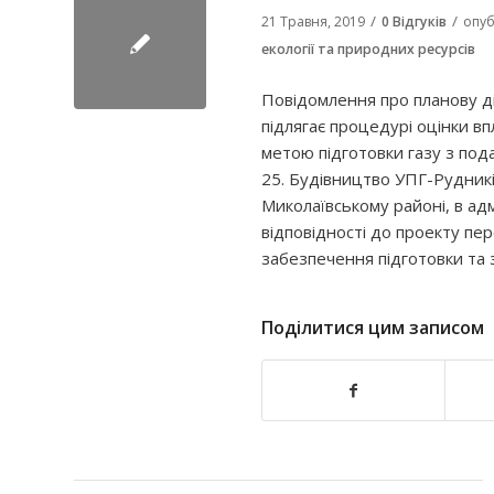
/
/
21 Травня, 2019
0 Відгуків
опуб
екології та природних ресурсів
Повідомлення про планову д
підлягає процедурі оцінки в
метою підготовки газу з по
25. Будівництво УПГ-Рудників
Миколаївському районі, в адм
відповідності до проекту пе
забезпечення підготовки та 
Поділитися цим записом