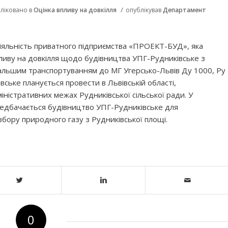
/
ліковано в
Оцінка впливу на довкілля
опублікував
Департамент
іяльність приватного підприємства «ПРОЕКТ-БУД», яка
пливу на довкілля щодо будівництва УПГ-Рудниківське з
дальшим транспортуванням до МГ Угерсько-Львів Дy 1000, Ру
ське планується провести в Львівській області,
іністративних межах Рудниківської сільської ради. У
редбачається будівництво УПГ-Рудниківське для
збору природного газу з Рудниківської площі.
0