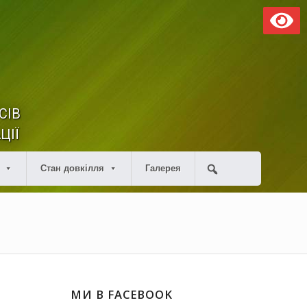
СІВ
ЦІЇ
Стан довкілля
Галерея
МИ В FACEBOOK