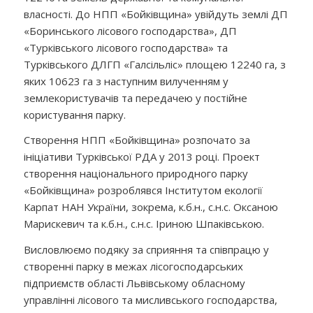
власності. До НПП «Бойківщина» увійдуть землі ДП
«Боринського лісового господарства», ДП
«Турківського лісового господарства» та
Турківського ДЛГП «Галсільліс» площею 12240 га, з
яких 10623 га з наступним вилученням у
землекористувачів та передачею у постійне
користування парку.
Створення НПП «Бойківщина» розпочато за
ініціативи Турківської РДА у 2013 році. Проект
створення національного природного парку
«Бойківщина» розроблявся Інститутом екології
Карпат НАН України, зокрема, к.б.н., с.н.с. Оксаною
Марискевич та к.б.н., с.н.с. Іриною Шпаківською.
Висловлюємо подяку за сприяння та співпрацю у
створенні парку в межах лісогосподарських
підприємств області Львівському обласному
управлінні лісового та мисливського господарства,