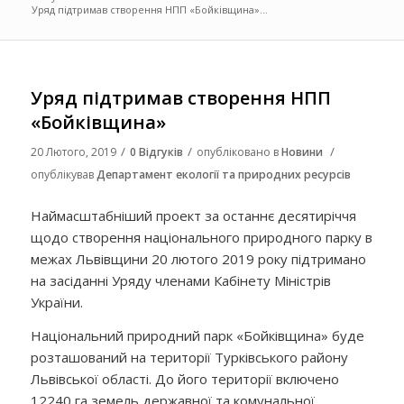
Уряд підтримав створення НПП «Бойківщина»...
Уряд підтримав створення НПП
«Бойківщина»
/
/
/
20 Лютого, 2019
0 Відгуків
опубліковано в
Новини
опублікував
Департамент екології та природних ресурсів
Наймасштабніший проект за останнє десятиріччя
щодо створення національного природного парку в
межах Львівщини 20 лютого 2019 року підтримано
на засіданні Уряду членами Кабінету Міністрів
України.
Національний природний парк «Бойківщина» буде
розташований на території Турківського району
Львівської області. До його території включено
12240 га земель державної та комунальної