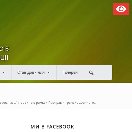
СІВ
ЦІЇ
Стан довкілля
Галерея
з реалізації проектів в рамках Програми транскордонного...
МИ В FACEBOOK