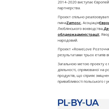
2014-2020 виступає Європей
партнерства.
Проект спільно реалізовуват
гміна
Zamosc
, Асоціація
Єврор
Люблінського воєводства,
Де
облдержадміністрації
, Яво
народовий.
Проект «RoweLove Розточчя 
результатами трьох етапів в
Загальною метою проекту є 
діяльності, спрямованої на 
продуктів, що сприяє зміцне
привабливості польського і у