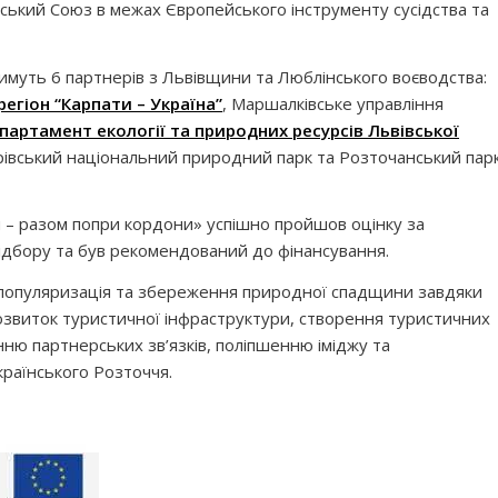
ський Союз в межах Європейського інструменту сусідства та
имуть 6 партнерів з Львівщини та Люблінського воєводства:
егіон “Карпати – Україна”
, Маршалківське управління
партамент екології та природних ресурсів Львівської
рівський національний природний парк та Розточанський пар
– разом попри кордони» успішно пройшов оцінку за
ідбору та був рекомендований до фінансування.
популяризація та збереження природної спадщини завдяки
розвиток туристичної інфраструктури, створення туристичних
нню партнерських зв’язків, поліпшенню іміджу та
країнського Розточчя.