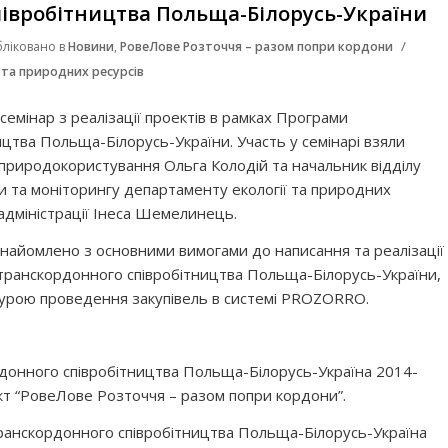
івробітництва Польща-Білорусь-України
/
бліковано в
Новини
,
РовеЛове Розточчя – разом попри кордони
 та природних ресурсів
 семінар з реалізації проектів в рамках Програми
цтва Польща-Білорусь-України. Участь у семінарі взяли
 природокористування Ольга Колодій та начальник відділу
ви та моніторингу департаменту екології та природних
адміністрації Інеса Шемелинець.
ознайомлено з основними вимогами до написання та реалізації
 транскордонного співробітництва Польща-Білорусь-України,
дурою проведення закупівель в системі PROZORRO.
донного співробітництва Польща-Білорусь-Україна 2014-
кт “РовеЛове Розточчя – разом попри кордони”.
анскордонного співробітництва Польща-Білорусь-Україна