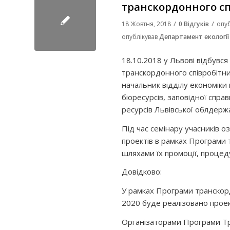
транскордонного сп
/
/
18 Жовтня, 2018
0 Відгуків
опу
опублікував
Департамент екології
18.10.2018 у Львові відбувся
транскордонного співробітни
начальник відділу економіки
біоресурсів, заповідної спра
ресурсів Львівської облдерж
Під час семінару учасників 
проектів в рамках Програми
шляхами їх промоції, проце
Довідково:
У рамках Програми транскор
2020 буде реалізовано прое
Організаторами Програми Тр