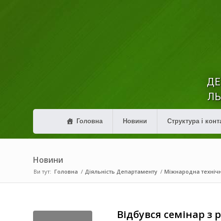
ДЕ
ЛЬ
Головна
Новини
Структура і конт
Новини
Ви тут:
Головна
/
Діяльність Департаменту
/
Міжнародна техніч
Відбувся семінар з 