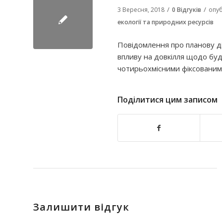
/
/
3 Вересня, 2018
0 Відгуків
опуб
екології та природних ресурсів
Повідомлення про планову д
впливу на довкілля щодо б
уд
чотирьохмiсними фiксованими
Поділитися цим записом
Залишити відгук