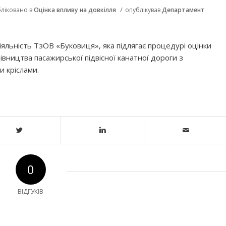
/
ліковано в
Оцінка впливу на довкілля
опублікував
Департамент
іяльність
ТзОВ
«Буковиця»
,
я
ка підлягає процедурі оцінки
івництва пасажирської пiдвiсної канатної дороги з
 кріслами.
0
ВІДГУКІВ