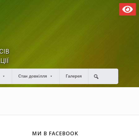
СІВ
ЦІЇ
Стан довкілля
Галерея
МИ В FACEBOOK