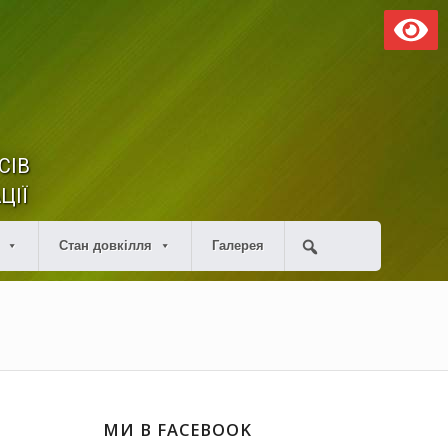
СІВ
ЦІЇ
Стан довкілля
Галерея
МИ В FACEBOOK