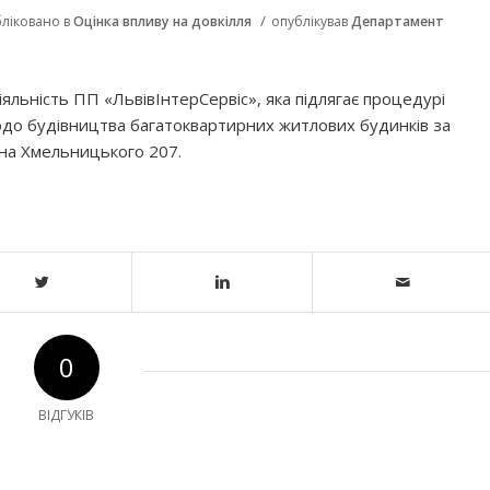
/
ліковано в
Оцінка впливу на довкілля
опублікував
Департамент
іяльність
ПП «ЛьвівІнтерСервіс», я
ка підлягає процедурі
одо будівництва багатоквартирних житлових будинків за
дана Хмельницького 207.
0
ВІДГУКІВ