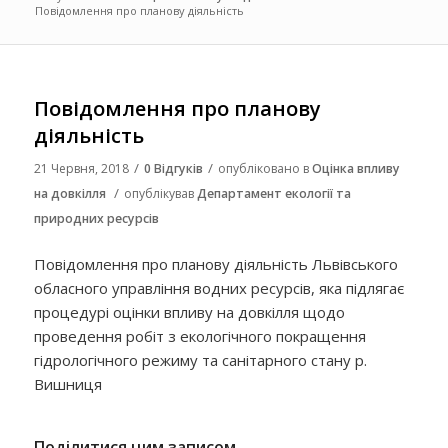
Повідомлення про планову діяльність
Повідомлення про планову
діяльність
/
/
21 Червня, 2018
0 Відгуків
опубліковано в
Оцінка впливу
/
на довкілля
опублікував
Департамент екології та
природних ресурсів
Повідомлення про планову діяльність
Львівського
обласного управління водних ресурсів
,
яка підлягає
процедурі оцінки впливу на довкілля щодо
проведення робіт з екологічного покращення
гідрологічного режиму та санітарного стану р.
Вишниця
Поділитися цим записом