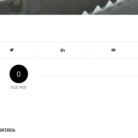
0
ВІДГУКІВ
ватись
.