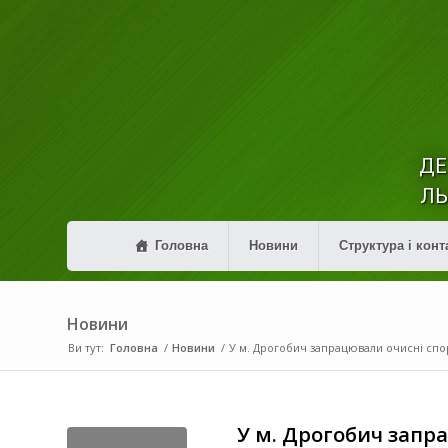
ДЕ
ЛЬ
Головна
Новини
Структура і конт
Новини
Ви тут:
Головна
/
Новини
/
У м. Дрогобич запрацювали очисні спору
У м. Дрогобич запра