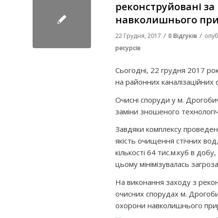
реконструйовані за
навколишнього при
/
/
22 Грудня, 2017
0 Відгуків
опуб
ресурсів
Сьогодні, 22 грудня 2017 рок
на районних каналізаційних 
Очисні споруди у м. Дрогоби
заміни зношеного технологіч
Завдяки комплексу проведени
якість очищення стічних вод
кількості 64 тис.м.куб в доб
цьому мінімізувалась загроз
На виконання заходу з рекон
очисних спорудах м. Дрогоби
охорони навколишнього пр