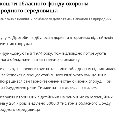
 кошти обласного фонду охорони
родного середовища
/
ліковано в
Новини
опублікував
Департамент екології та природних
у, у м. Дрогобич відбулося відкриття вторинних відстійників
очисних спорудах.
ч функціонують з 1974 року, тож відповідно потребують
ного обладнання та капітального ремонту.
х заходів з реконструкції та заміни обладнання підвищилас
, забезпечено процес стабільного глибокого очищення в
у, покращився санітарно-технічний стан очисних споруд. При
а забруднення річки Тисмениця та довкілля загалом.
струкції вторинних відстійників на районних каналізаційних
ча у 2017 році виділено 5000,0 тис. грн з обласного фонду
иродного середовища