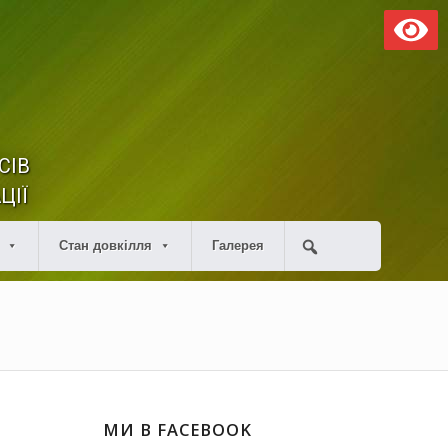
СІВ
ЦІЇ
Стан довкілля
Галерея
МИ В FACEBOOK