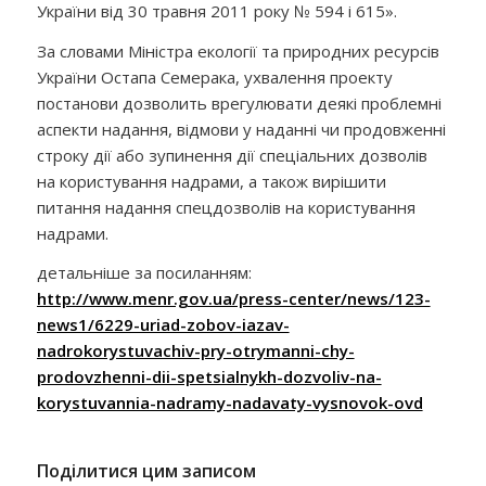
України від 30 травня 2011 року № 594 і 615».
За словами Міністра екології та природних ресурсів
України Остапа Семерака, ухвалення проекту
постанови дозволить врегулювати деякі проблемні
аспекти надання, відмови у наданні чи продовженні
строку дії або зупинення дії спеціальних дозволів
на користування надрами, а також вирішити
питання надання спецдозволів на користування
надрами.
детальніше за посиланням:
http://www.menr.gov.ua/press-center/news/123-
news1/6229-uriad-zobov-iazav-
nadrokorystuvachiv-pry-otrymanni-chy-
prodovzhenni-dii-spetsialnykh-dozvoliv-na-
korystuvannia-nadramy-nadavaty-vysnovok-ovd
Поділитися цим записом