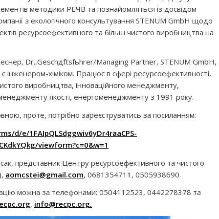
лементів методики РЕЧВ та познайомляться із досвідом
 компанії з екологічного консультування STENUM GmbH щодо
ектів ресурсоефективного та більш чистого виробництва на
еснер, Dr.,Geschдftsfьhrer/Managing Partner, STENUM GmbH,
 є інженером-хіміком. Працює в сфері ресурсоефективності,
чистого виробництва, інноваційного менеджменту,
менеджменту якості, енергоменеджменту з 1991 року.
овною, проте, потрібно зареєструватись за посиланням:
orms/d/e/1FAIpQLSdggwiv6yDr4raaCPS-
CKdkYQkg/viewform?c=0&w=1
усак, представник Центру ресурсоефективного та чистого
),
aomcstei@gmail.com
, 0681354711, 0505938690.
ацію можна за телефонами: 0504112523, 0442278378 та
recpc.org
,
info@recpc.org
.