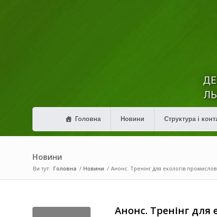
ДЕ
ЛЬ
Головна
Новини
Структура і конт
Новини
Ви тут:
Головна
/
Новини
/
Анонс. Тренінг для екологів промислови
Анонс. Тренінг для