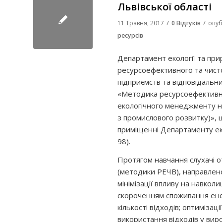
Львівської області
/
/
11 Травня, 2017
0 Відгуків
опуб
ресурсів
Департамент екології та пр
ресурсоефективного та чист
підприємств та відповідальни
«Методика ресурсоефективно
екологічного менеджменту на
з промислового розвитку)», 
приміщенні Департаменту еко
98).
Протягом навчання слухачі 
(методики РЕЧВ), направлено
мінімізації впливу на навк
скороченням споживання енер
кількості відходів; оптимізац
використання відходів у ви