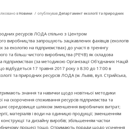
/
ліковано в
Новини
опублікував
Департамент екології та природних
иродних ресурсів ЛОДА спільно з Центром
ого виробництва запрошують зацікавлених фахівців (екологів
х за екологію на підприємствах) до участі в тренінгу
го та більш чистого виробництва (РЕЧВ) як складова
 підприємствах (за методикою Організації Об’єднаних Націй
що відбудеться 17 травня 2017 року з 8:30 до 17:00 в
логії та природних ресурсів ЛОДА (м. Львів, вул. Стрийська,
отримають знання та навички щодо новітньої методики
ї на скорочення споживання ресурсів підприємства та
олишнє середовище шляхом зменшення виробничих витрат;
гії, матеріалів і води на одиницю продукції; зменшенням
ії конструкції та дизайну виробів; збільшенням частки
робничому процесі тощо. Отримають поради щодо усунення