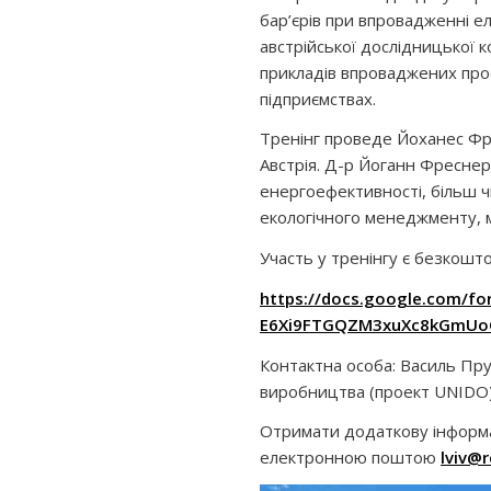
бар’єрів при впровадженні е
австрійської дослідницької
прикладів впроваджених про
підприємствах.
Тренінг проведе Йоханес Фр
Австрія. Д-р Йоганн Фреснер
енергоефективності, більш 
екологічного менеджменту, 
Участь у тренінгу є безкошт
https://docs.google.com/f
E6Xi9FTGQZM3xuXc8kGmUo
Контактна особа: Василь Пр
виробництва (проект UNIDO
Отримати додаткову інформ
електронною поштою
lviv@