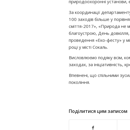
природоохоронні установи, е
За координації департаменту 
100 заходів більше у порівн
сміття-2017», «Природа не ма
благоустрою, День довкілля,
проведення «Еко-фесту» у мі
році у місті Сокаль.
Висловлюємо подяку всім, ко
заходах, за ініціативність, кр
Впевнені, що спільними зуси
покоління.
Поділитися цим записом