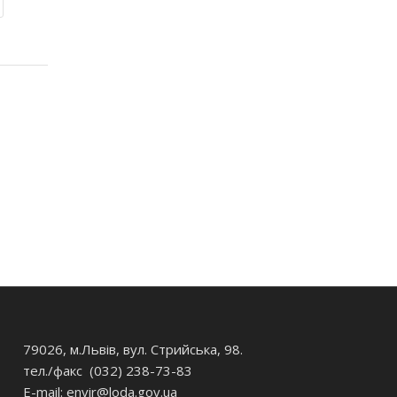
79026, м.Львів, вул. Стрийська, 98.
тел./факс (032) 238-73-83
E-mail: envir
@loda.gov.ua