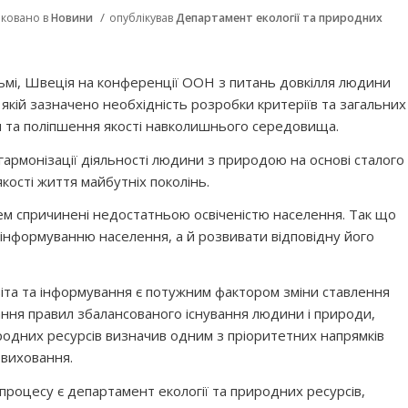
/
іковано в
Новини
опублікував
Департамент екології та природних
льмі, Швеція на конференції ООН з питань довкілля людини
якій зазначено необхідність розробки критеріїв та загальних
та поліпшення якості навколишнього середовища.
 гармонізації діяльності людини з природою на основі сталого
кості життя майбутніх поколінь.
ем спричинені недостатньою освіченістю населення. Так що
 інформуванню населення, а й розвивати відповідну його
іта та інформування є потужним фактором зміни ставлення
ння правил збалансованого існування людини і природи,
родних ресурсів визначив одним з пріоритетних напрямків
і виховання.
роцесу є департамент екології та природних ресурсів,