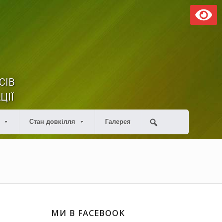
СІВ
ЦІЇ
Стан довкілля
Галерея
МИ В FACEBOOK