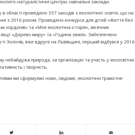
колого-натуралістичні центри, навчальні заклади.
в області проведено 357 заходів з екологічної освіти, що на
янні з 2016 роком. Проведено конкурси для дітей «Життя без
є кордонів» та «Моя екологічна історія», місячник
 Акції «Дерево миру» та «Година землі». Забезпечено
сті Золочів, вже вдруге на Львівщині, перший відбувся у 2016
му небайдужа природа, за організацію та участь у екоосвітніх
еативність і творчість.
ллями ми сформуємо нове, свідоме, екологічно грамотне