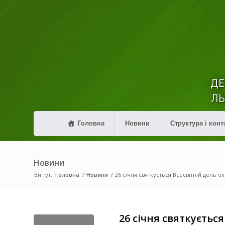
ДЕ
ЛЬ
Головна
Новини
Структура і конт
Новини
Ви тут:
Головна
/
Новини
/
26 січня святкується Всесвітній день еко
26 січня святкується