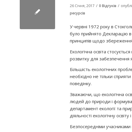
/
/
26 Січня, 2017
0 Відгуків
опубл
ресурсів
У червні 1972 року в Стокго
було прийнято Декларацію в 
принципів щодо збереження 
Екологічна освіта стосується
розвитку для забезпечення я
Більшість екологічних пробл
необхідно не тільки сприяти
поведінку.
Зважаючи, що екологічна осв
людей до природи і формува
департамент екології та при
діяльності екологічну освіту 
Безпосередніми учасниками п