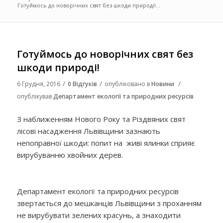
Готуймось до новорічних свят без шкоди природі!...
Готуймось до новорічних свят без
шкоди природі!
/
/
/
6 Грудня, 2016
0 Відгуків
опубліковано в
Новини
опублікував
Департамент екології та природних ресурсів
З наближенням Нового Року та Різдвяних свят
лісові насадження Львівщини зазнають
непоправної шкоди: попит на живі ялинки сприяє
вирубуванню хвойних дерев.
Департамент екології та природних ресурсів
звертається до мешканців Львівщини з проханням
не вирубувати зелених красунь, а знаходити