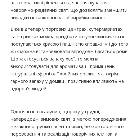
альтернативні рішення під час святкування
новорічно-різдвяних свят, що дозволять зменшити
випадки несанкціонованої вирубки ялинок.
Вже відтепер у торгових центрах, супермаркетах
та на ринках можна придбати штучні ялинки, які не
поступаються красою і пишністю справжнім і до того
ж їх можна встановлювати впродовж багатьох років.
Що ж стосується запаху хвої, то можна
використовувати для ароматизації приміщень
натуральні ефірні олії хвойних рослин, які, окрім
гарного запаху у домівці, позитивно впливають на
здоров’я людей.
Одночасно нагадуємо, щороку у грудні,
напередодні зимових свят, з метою попередження
незаконної рубки сосен та ялин, безконтрольного
перевезення та реалізації новорічних ялинок, а