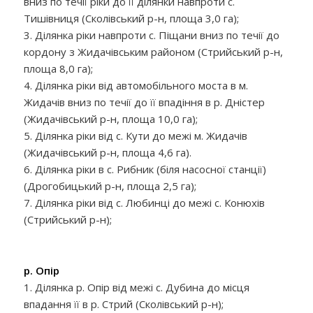
вниз по течії ріки до її ділянки навпроти с.
Тишівниця (Сколівський р-н, площа 3,0 га);
3. Ділянка ріки навпроти с. Піщани вниз по течії до
кордону з Жидачівським районом (Стрийський р-н,
площа 8,0 га);
4. Ділянка ріки від автомобільного моста в м.
Жидачів вниз по течії до її впадіння в р. Дністер
(Жидачівський р-н, площа 10,0 га);
5. Ділянка ріки від с. Кути до межі м. Жидачів
(Жидачівський р-н, площа 4,6 га).
6. Ділянка ріки в с. Рибник (біля насосної станції)
(Дрогобицький р-н, площа 2,5 га);
7. Ділянка ріки від с. Любинці до межі с. Конюхів
(Стрийський р-н);
р. Опір
1. Ділянка р. Опір від межі с. Дубина до місця
впадання її в р. Стрий (Сколівський р-н);