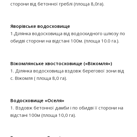
сторони від бетонної греблі (площа 8,0га).
Яворівське водосховище
1.Ділянка водосховища від водоскидного шлюзу по
обидві сторони на відстані 100м. (площа 10.0 га.).
Віжомлянське хвостосховище («Віжомля»)
1. Ділянка водосховища вздовж берегової зони від
с. Віжомля ( площа 8,0 га).
Водосховище «Оселя»
1. Вздовж бетонної дамби і по обидві її сторони на
відстані 100м (площа 10,0 га).