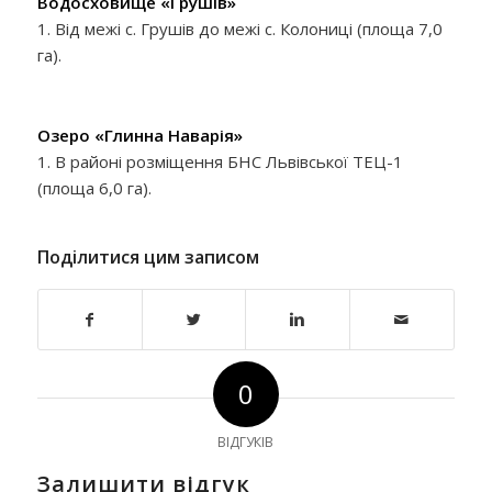
Водосховище «Грушів»
1. Від межі с. Грушів до межі с. Колониці (площа 7,0
га).
Озеро «Глинна Наварія»
1. В районі розміщення БНС Львівської ТЕЦ-1
(площа 6,0 га).
Поділитися цим записом
0
ВІДГУКІВ
Залишити відгук