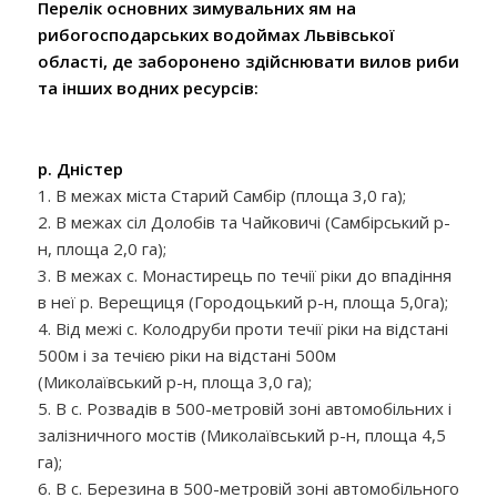
Перелік основних зимувальних ям на
рибогосподарських водоймах Львівської
області, де заборонено здійснювати вилов риби
та інших водних ресурсів:
р. Дністер
1. В межах міста Старий Самбір (площа 3,0 га);
2. В межах сіл Долобів та Чайковичі (Самбірський р-
н, площа 2,0 га);
3. В межах с. Монастирець по течії ріки до впадіння
в неї р. Верещиця (Городоцький р-н, площа 5,0га);
4. Від межі с. Колодруби проти течії ріки на відстані
500м і за течією ріки на відстані 500м
(Миколаївський р-н, площа 3,0 га);
5. В с. Розвадів в 500-метровій зоні автомобільних і
залізничного мостів (Миколаївський р-н, площа 4,5
га);
6. В с. Березина в 500-метровій зоні автомобільного