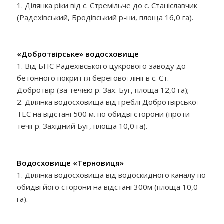
1. Ділянка ріки від с. Стремільче до с. Станіславчик
(Радехівський, Бродівський р-ни, площа 16,0 га).
«Добротвірське» водосховище
1. Від БНС Радехівського цукрового заводу до
бетонного покриття берегової лінії в с. Ст.
Добротвір (за течією р. Зах. Буг, площа 12,0 га);
2. Ділянка водосховища від греблі Добротвірської
ТЕС на відстані 500 м. по обидві сторони (проти
течії р. Західний Буг, площа 10,0 га).
Водосховище «Терновиця»
1. Ділянка водосховища від водоскидного каналу по
обидві його сторони на відстані 300м (площа 10,0
га).