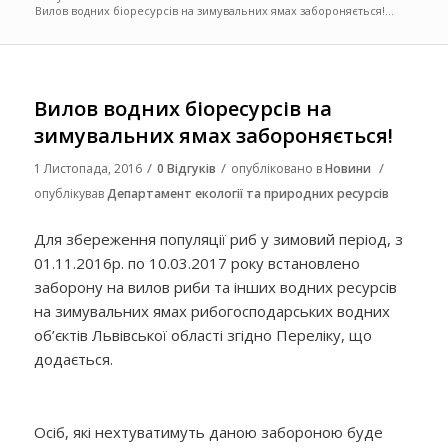
Вилов водних біоресурсів на зимувальних ямах забороняється!...
Вилов водних біоресурсів на
зимувальних ямах забороняється!
/
/
/
1 Листопада, 2016
0 Відгуків
опубліковано в
Новини
опублікував
Департамент екології та природних ресурсів
Для збереження популяції риб у зимовий період, з
01.11.2016р. по 10.03.2017 року встановлено
заборону на вилов риби та інших водних ресурсів
на зимувальних ямах рибогосподарських водних
об’єктів Львівської області згідно Переліку, що
додається.
Осіб, які нехтуватимуть даною забороною буде