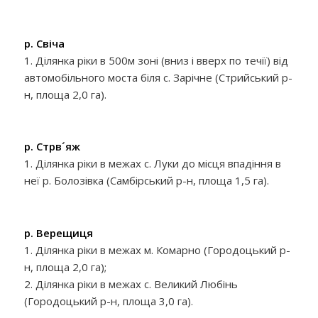
р. Свіча
1. Ділянка ріки в 500м зоні (вниз і вверх по течії) від
автомобільного моста біля с. Зарічне (Стрийський р-
н, площа 2,0 га).
р. Стрв´яж
1. Ділянка ріки в межах с. Луки до місця впадіння в
неї р. Болозівка (Самбірський р-н, площа 1,5 га).
р. Верещиця
1. Ділянка ріки в межах м. Комарно (Городоцький р-
н, площа 2,0 га);
2. Ділянка ріки в межах с. Великий Любінь
(Городоцький р-н, площа 3,0 га).