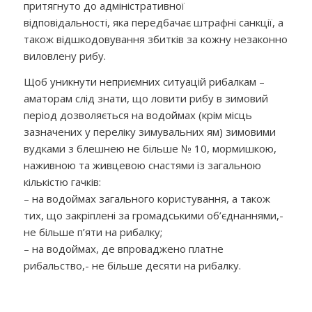
притягнуто до адміністративної
відповідальності, яка передбачає штрафні санкції, а
також відшкодовування збитків за кожну незаконно
виловлену рибу.
Щоб уникнути неприємних ситуацій рибалкам –
аматорам слід знати, що ловити рибу в зимовий
період дозволяється на водоймах (крім місць
зазначених у переліку зимувальних ям) зимовими
вудками з блешнею не більше № 10, мормишкою,
наживною та живцевою снастями із загальною
кількістю гачків:
– на водоймах загального користування, а також
тих, що закріплені за громадськими об’єднаннями,-
не більше п’яти на рибалку;
– на водоймах, де впроваджено платне
рибальство,- не більше десяти на рибалку.