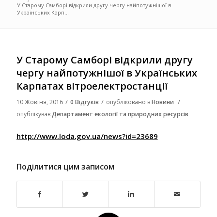
У Старому Самборі відкрили другу чергу найпотужнішої в
Українських Карп...
У Старому Самборі відкрили другу
чергу найпотужнішої в Українських
Карпатах вітроелектростанції
/
/
/
10 Жовтня, 2016
0 Відгуків
опубліковано в
Новини
опублікував
Департамент екології та природних ресурсів
http://www.loda.gov.ua/news?id=23689
Поділитися цим записом