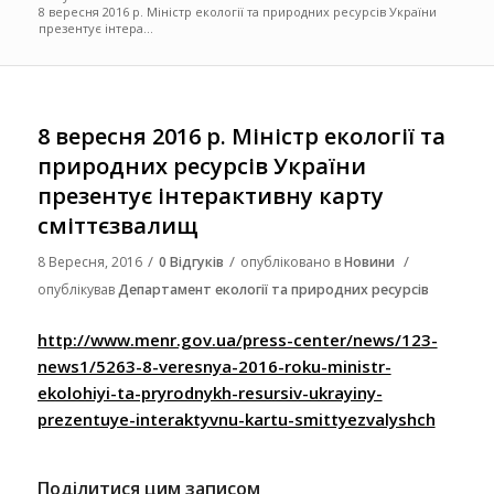
8 вересня 2016 р. Міністр екології та природних ресурсів України
презентує інтера...
8 вересня 2016 р. Міністр екології та
природних ресурсів України
презентує інтерактивну карту
сміттєзвалищ
/
/
/
8 Вересня, 2016
0 Відгуків
опубліковано в
Новини
опублікував
Департамент екології та природних ресурсів
http://www.menr.gov.ua/press-center/news/123-
news1/5263-8-veresnya-2016-roku-ministr-
ekolohiyi-ta-pryrodnykh-resursiv-ukrayiny-
prezentuye-interaktyvnu-kartu-smittyezvalyshch
Поділитися цим записом