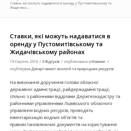
Ставки, які можуть надаватися в оренду у Пустомитівському та
Жидачівсь...
Ставки, які можуть надаватися в
оренду у Пустомитівському та
Жидачівському районах
/
/
/
19 Серпня, 2016
0 Відгуків
опубліковано в
Новини
опублікував
Департамент екології та природних ресурсів
На виконання доручення голови обласної
державної адміністрації, райдержадміністрації,
спільно з районними відділами Держгеокадастру та
районними управліннями Львівського обласного
управління водних ресурсів, проводять
інвентаризацію водних об’єктів та
правовстановлюючих документів на користування