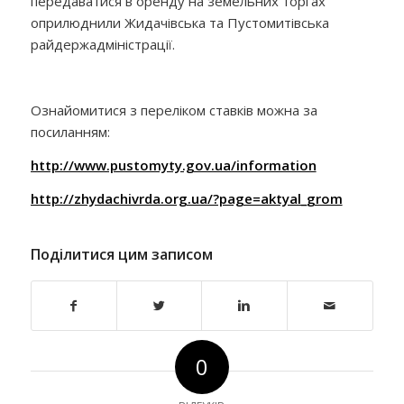
передаватися в оренду на земельних торгах
оприлюднили Жидачівська та Пустомитівська
райдержадміністрації.
Ознайомитися з переліком ставків можна за
посиланням:
http://www.pustomyty.gov.ua/information
http://zhydachivrda.org.ua/?page=aktyal_grom
Поділитися цим записом
0