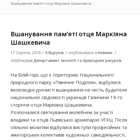
Вшанування пам’яті отця Маркіяна Шашкевича...
Вшанування пам’яті отця Маркіяна
Шашкевича
/
/
/
17 Серпня, 2016
0 Відгуків
опубліковано в
Новини
опублікував
Департамент екології та природних ресурсів
На Білій горі, що є територією Національного
природного парку «Північне Поділля», відбулися
велелюдні урочисті вшанування на честь будителя
національної свідомості українців Галичини 19-го
сторіччя отця Маркіяна Шашкевича.
Розпочалися святкування молебнем за участі
владики та отців Львівської архиєпархії УГКЦ. Після
спільної молитви відбулися виступи професійних та
аматорських колективів художньої самодіяльності,