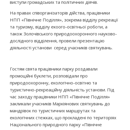
виступи громадських та політичних діячів.
На правах співорганізаторів дійства, працівники
НПП «Північне Поділля», зокрема відділу рекреації
та туризму, відділу екоого-освітньої роботи, а
також Золочівського природоохоронного науково-
дослідного відділення, провели презентацію
діяльності установи серед учасників святкувань.
Гостям свята працівники парку роздавали
промоційні буклети, розповідали про
природоохоронну, екологічно-освітню та
туристично-рекреаційну діяльність установи. Під
час заходу працівники НПП «Північне Поділля»
закликали учасників Маркіянових святкувань до
мандрівок по туристичних маршрутах та
екологічних стежках, що прокладені по територіях
Національного природного парку «Північне