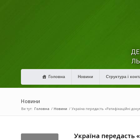
ДЕ
ЛЬ
Головна
Новини
Структура і конт
Новини
Ви тут:
Головна
/
Новини
/
Україна передасть «Ратифікаційні докум
Україна передасть 