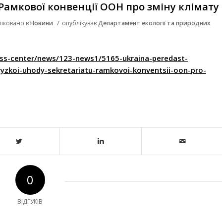
Рамкової конвенції ООН про зміну клімату
/
ліковано в
Новини
опублікував
Департамент екології та природних
ss-center/news/123-news1/5165-ukraina-peredast-
ryzkoi-uhody-sekretariatu-ramkovoi-konventsii-oon-pro-
0
ВІДГУКІВ