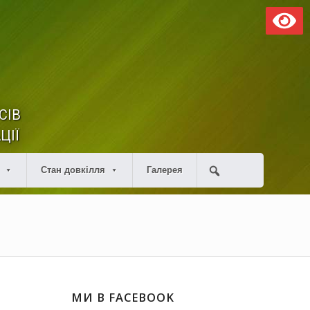
СІВ
ЦІЇ
Стан довкілля
Галерея
МИ В FACEBOOK