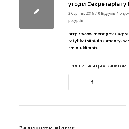
угоди Секретаріату 
/
/
2 Серпня, 2016
0 Відгуків
опуб
ресурсів
http://www.menr.gov.ua/pre
ratyfikatsiini-dokumenty-pa
zminu-klimatu
Поділитися цим записом
Залишити відгук