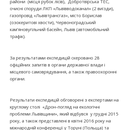
райони (місця рубок лісів), Добротвірська ТЕС,
очисні споруди ЛКП «Львівводоканал» (2 виїзди),
газопровід «Львівтрансгаз», місто Борислав
(озокеритові хвости), Червоноградський
кам’яновугільний басейн, Львів (автомобільний
трафік).
За результатами експедицій скеровано 28
офіційних запитів в органи державної влади і
місцевого самоврядування, а також правоохоронні
органи.
Результати експедицій обговорені з експертами на
круглому столі «Дрон-погляд на екологічні
проблеми Львівщини», який відбувся у грудні 2015
року, а також представлені в квітні 2016 року на
міжнародній конференції у Торуні (Польща) та