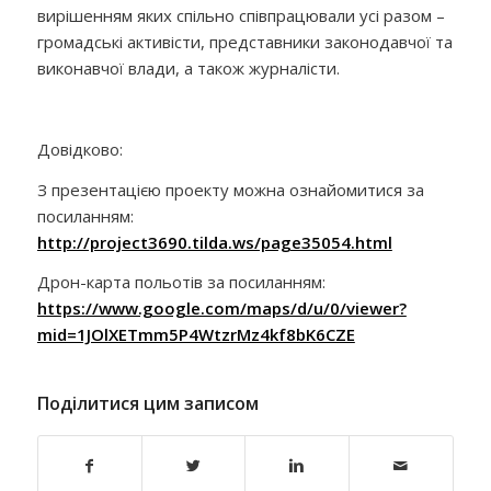
вирішенням яких спільно співпрацювали усі разом –
громадські активісти, представники законодавчої та
виконавчої влади, а також журналісти.
Довідково:
З презентацією проекту можна ознайомитися за
посиланням:
http://project3690.tilda.ws/page35054.html
Дрон-карта польотів за посиланням:
https://www.google.com/maps/d/u/0/viewer?
mid=1JOlXETmm5P4WtzrMz4kf8bK6CZE
Поділитися цим записом