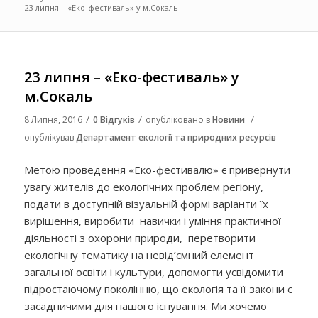
23 липня – «Еко-фестиваль» у м.Сокаль
23 липня – «Еко-фестиваль» у
м.Сокаль
/
/
/
8 Липня, 2016
0 Відгуків
опубліковано в
Новини
опублікував
Департамент екології та природних ресурсів
Метою проведення «Еко-фестивалю» є привернути
увагу жителів до екологічних проблем регіону,
подати в доступній візуальній формі варіанти їх
вирішення, виробити навички і уміння практичної
діяльності з охорони природи, перетворити
екологічну тематику на невід’ємний елемент
загальної освіти і культури, допомогти усвідомити
підростаючому поколінню, що екологія та її закони є
засадничими для нашого існування. Ми хочемо