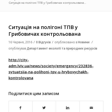
Ситуація на полігоні ТПВ у Грибовичах контрольована...
Ситуація на полігоні ТПВ у
Грибовичах контрольована
/
/
/
16 Червня, 2016
0 Відгуків
опубліковано в
Новини
опублікував
Департамент екології та природних ресурсів
http://city-
adm.lviv.ua/news/society/emergency/232836-
sytuatsiia-na-polihoni-tpv-u-hrybovychakh-
kontrolovana
Поділитися цим записом