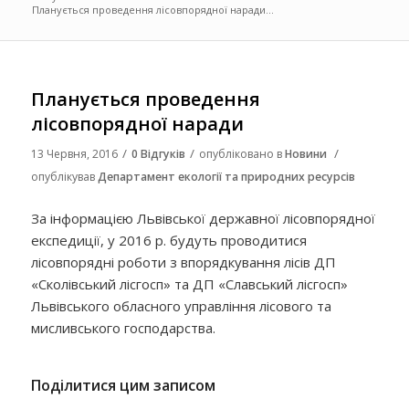
Планується проведення лісовпорядної наради...
Планується проведення
лісовпорядної наради
/
/
/
13 Червня, 2016
0 Відгуків
опубліковано в
Новини
опублікував
Департамент екології та природних ресурсів
За інформацією Львівської державної лісовпорядної
експедиції, у 2016 р. будуть проводитися
лісовпорядні роботи з впорядкування лісів ДП
«Сколівський лісгосп» та ДП «Славський лісгосп»
Львівського обласного управління лісового та
мисливського господарства.
Поділитися цим записом