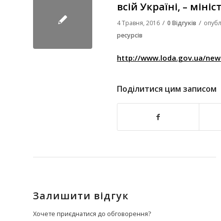
всій Україні, – міні
/
/
4 Травня, 2016
0 Відгуків
опубл
ресурсів
http://www.loda.gov.ua/new
Поділитися цим записом
Залишити відгук
Хочете приєднатися до обговорення?