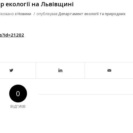
стр екології на Львівщині
/
іковано в
Новини
опублікував
Департамент екології та природних
s?id=21202
0
ВІДГУКІВ