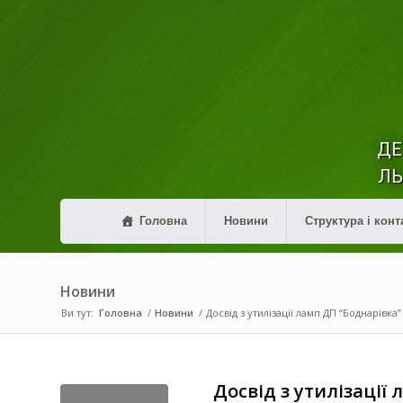
ДЕ
ЛЬ
Головна
Новини
Структура і конт
Новини
Ви тут:
Головна
/
Новини
/
Досвід з утилізації ламп ДП “Боднарівка”
Досвід з утилізаці