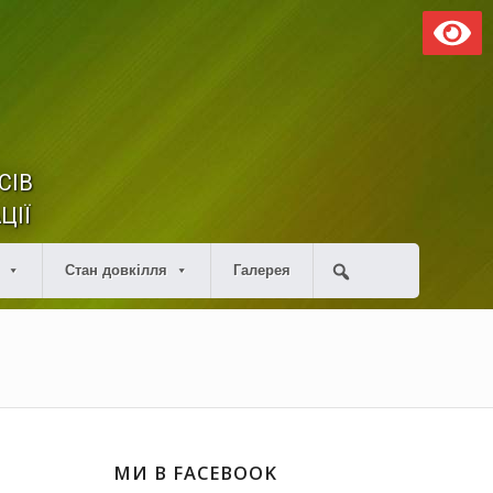
СІВ
ЦІЇ
Стан довкілля
Галерея
МИ В FACEBOOK