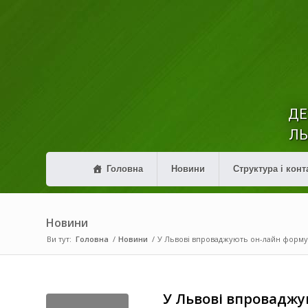
ДЕ
ЛЬ
Головна
Новини
Структура і конт
Новини
Ви тут:
Головна
/
Новини
/
У Львові впроваджують он-лайн форму 
У Львові впроваджу