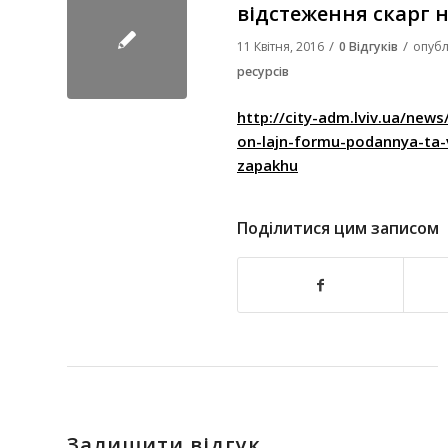
відстеження скарг 
/
/
11 Квітня, 2016
0 Відгуків
опубл
ресурсів
http://city-adm.lviv.ua/news
on-lajn-formu-podannya-ta-
zapakhu
Поділитися цим записом
Залишити відгук