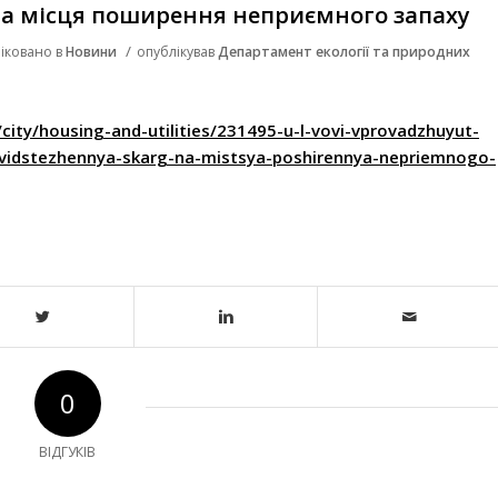
на місця поширення неприємного запаху
/
іковано в
Новини
опублікував
Департамент екології та природних
/city/housing-and-utilities/231495-u-l-vovi-vprovadzhuyut-
vidstezhennya-skarg-na-mistsya-poshirennya-nepriemnogo-
0
ВІДГУКІВ