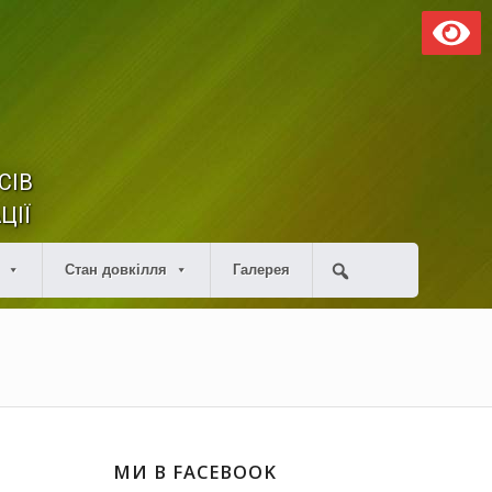
СІВ
ЦІЇ
Стан довкілля
Галерея
МИ В FACEBOOK