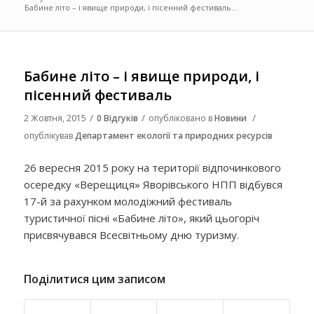
Бабине літо – і явище природи, і пісенний фестиваль...
Бабине літо – і явище природи, і
пісенний фестиваль
/
/
/
2 Жовтня, 2015
0 Відгуків
опубліковано в
Новини
опублікував
Департамент екології та природних ресурсів
26 вересня 2015 року на території відпочинкового
осередку «Верещиця» Яворівського НПП відбувся
17-й за рахунком молодіжний фестиваль
туристичної пісні «Бабине літо», який цьогоріч
присвячувався Всесвітньому дню туризму.
Поділитися цим записом