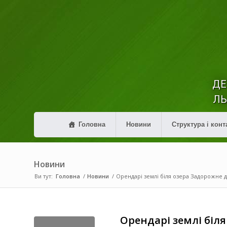
ДЕ
ЛЬ
Головна
Новини
Структура і конт
Новини
Ви тут:
Головна
/
Новини
/
Орендарі землі біля озера Задорожне 
Орендарі землі біл