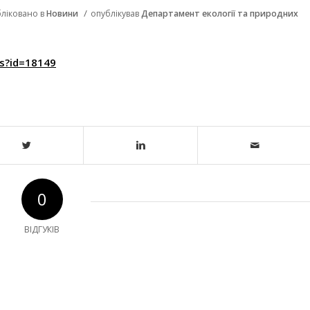
/
ліковано в
Новини
опублікував
Департамент екології та природних
s?id=18149
0
ВІДГУКІВ