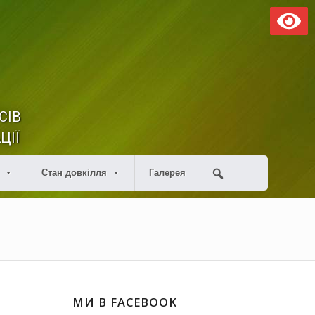
СІВ
ЦІЇ
Стан довкілля
Галерея
МИ В FACEBOOK