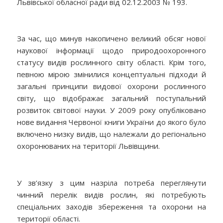
Львівської обласної ради від 02.12.2003 № 193.
За час, що минув накопичено великий обсяг нової
наукової інформації щодо природоохоронного
статусу видів рослинного світу області. Крім того,
певною мірою змінилися концептуальні підходи й
загальні принципи видової охорони рослинного
світу, що відображає загальний поступальний
розвиток світової науки. У 2009 року опубліковано
нове видання Червоної книги України до якого було
включено низку видів, що належали до регіонально
охоронюваних на території Львівщини.
У зв’язку з цим назріла потреба переглянути
чинний перелік видів рослин, які потребують
спеціальних заходів збереження та охорони на
території області.