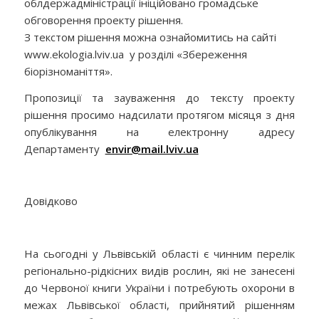
облдержадміністрації ініційовано громадське
обговорення проекту рішення.
З текстом рішення можна ознайомитись на сайті
www.ekologia.lviv.ua у розділі «Збереження
біорізноманіття».
Пропозиції та зауваження до тексту проекту
рішення просимо надсилати протягом місяця з дня
опублікування на електронну адресу
Департаменту
envir@mail.lviv.ua
Довідково
На сьогодні у Львівській області є чинним перелік
регіонально-рідкісних видів рослин, які не занесені
до Червоної книги України і потребують охорони в
межах Львівської області, прийнятий рішенням