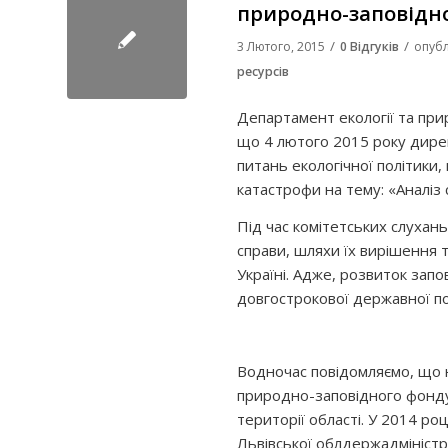
природно-заповідн
/
/
3 Лютого, 2015
0 Відгуків
опубл
ресурсів
Департамент екології та при
що 4 лютого 2015 року дире
питань екологічної політики
катастрофи на тему: «Аналіз
Під час комітетських слухан
справи, шляхи їх вирішення 
Україні. Адже, розвиток зап
довгострокової державної п
Водночас повідомляємо, що на
природно-заповідного фонду 
території області. У 2014 ро
Львівської облдержадміністр