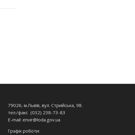
79026, м.Львів, вул. Стрийська, 98.
тел./факс (032) 238-73-83
E-mail: envir
@loda.gov.ua
Графік роботи: