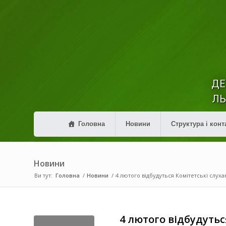
ДЕ
ЛЬ
Головна
Новини
Структура і конт
Новини
Ви тут:
Головна
/
Новини
/
4 лютого відбудуться Комітетські слуха
4 лютого відбудутьс