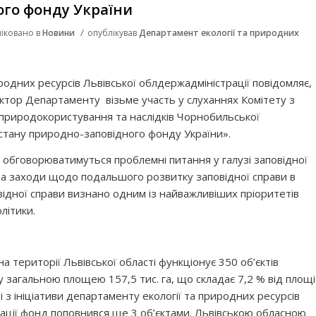
ого фонду України
/
іковано в
Новини
опублікував
Департамент екології та природних
родних ресурсів Львівської облдержадміністрації повідомляє,
ктор Департаменту візьме участь у слуханнях Комітету з
, природокористування та наслідків Чорнобильської
 стану природно-заповідного фонду України».
ь обговорюватимуться проблемні питання у галузі заповідної
та заходи щодо подальшого розвитку заповідної справи в
овідної справи визнано одним із найважливіших пріоритетів
олітики.
 території Львівської області функціонує 350 об’єктів
загальною площею 157,5 тис. га, що складає 7,2 % від площі
ці з ініціативи департаменту екології та природних ресурсів
ації фонд поповнився ще 3 об’єктами. Львівською обласною