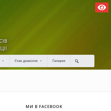
СІВ
ЦІЇ
Стан довкілля
Галерея
МИ В FACEBOOK