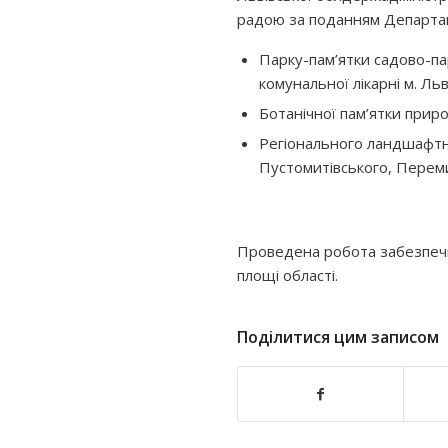
радою за поданням Департам
Парку-пам’ятки садово-па
комунальної лікарні м. Ль
Ботанічної пам’ятки приро
Регіонального ландшафтно
Пустомитівського, Переми
Проведена робота забезпечил
площі області.
Поділитися цим записом