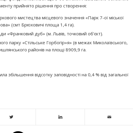
енту прийнято рішення про створення:
ркового мистецтва місцевого значення «Парк 7-ої міської
вова» (смт Брюховичі площа 1,4 га).
ди «Франковий дуб» (м. Львів, точковий об’єкт).
го парку «Стільське Горбогір»я» (в межах Миколаївського,
шлянського районів на площі 8909,9 га.
а збільшення відсотку заповідності на 0,4 % від загальної