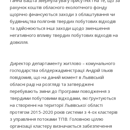
Ганна Башта звернула увагу присутніх і на те, що за
рахунок коштів обласного екологічного фонду
щорічно фінансуються заходи з облаштування чи
будівництва полігонів твердих побутових відходів
та здійснюються інші заходи щодо зменшення
негативного впливу твердих побутових відходів на
довкілля.
Директор департаменту житлово – комунального
господарства облдержадміністрації Андрій Ільків
повідомив, що на даний момент в Львівській
обласні раді на розгляді та затверджені
перебувають зміни до Програми поводження з
твердими побутовими відходами, які ґрунтуються
на створенні на території Львівської області
протягом 2015-2020 років системи з 4-ох кластерів
з управління потоками ТПВ. Головною ціллю
організації кластеру визначається забезпечення