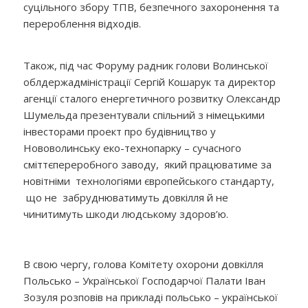
суцільного збору ТПВ, безпечного захоронення та
перероблення відходів.
Також, під час Форуму радник голови Волинської
облдержадміністрації Сергій Кошарук та директор
агенції сталого енергетичного розвитку Олександр
Шумельда презентували спільний з німецькими
інвесторами проект про будівництво у
Нововолинську еко-технопарку – сучасного
сміттєпереробного заводу, який працюватиме за
новітніми технологіями європейського стандарту,
що не забруднюватимуть довкілля й не
чинитимуть шкоди людському здоров’ю.
В свою чергу, голова Комітету охорони довкілля
Польсько – Української Господарчої Палати Іван
Зозуля розповів на прикладі польсько – української