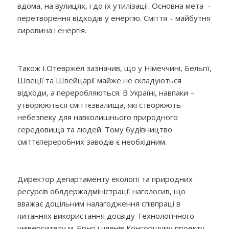
вдома, на вулицях, і до їх утилізації. Основна мета –
перетворення відходів у енергію. Сміття – майбутня
сировина і енергія.
Також І.Отевржел зазначив, що у Німеччині, Бельгії,
Швеції та Швейцарії майже не складуються
відходи, а переробляються. В Україні, навпаки –
утворюються сміттєзвалища, які створюють
небезпеку для навколишнього природного
середовища та людей. Тому будівництво
сміттєпереробних заводів є необхідним.
Директор департаменту екології та природних
ресурсів облдержадміністрації наголосив, що
вважає доцільним налагодження співпраці в
питаннях використання досвіду Технологічного
університету м. Брно і членів Консорціуму проекту