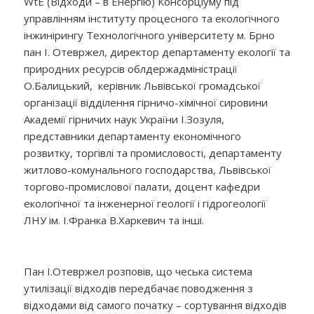
WtE (Відходи – в Енергію) Консорціуму під
управлінням інституту процесного та екологічного
інжинірингу Технологічного університету м. Брно
пан І. Отевржел, директор департаменту екології та
природних ресурсів облдержадміністрації
О.Балицький, керівник Львівської громадської
організації відділення гірничо-хімічної сировини
Академії гірничих наук України І.Зозуля,
представники департаменту економічного
розвитку, торгівлі та промисловості, департаменту
житлово-комунального господарства, Львівської
торгово-промислової палати, доцент кафедри
екологічної та інженерної геології і гідрогеології
ЛНУ ім. І.Франка В.Харкевич та інші.
Пан І.Отевржел розповів, що чеська система
утилізації відходів передбачає поводження з
відходами від самого початку – сортування відходів