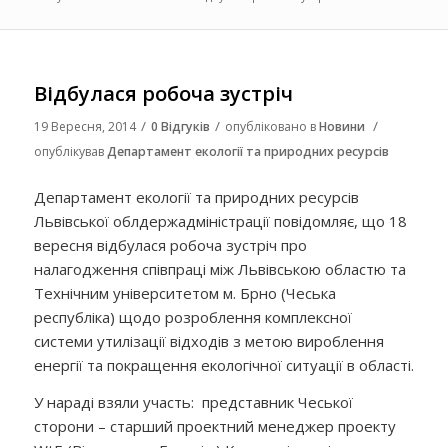
Відбулася робоча зустріч
/
/
/
19 Вересня, 2014
0 Відгуків
опубліковано в
Новини
опублікував
Департамент екології та природних ресурсів
Департамент екології та природних ресурсів
Львівської облдержадміністрації повідомляє, що 18
вересня відбулася робоча зустріч про
налагодження співпраці між Львівською областю та
Технічним університетом м. Брно (Чеська
республіка) щодо розроблення комплексної
системи утилізації відходів з метою вироблення
енергії та покращення екологічної ситуації в області.
У нараді взяли участь: представник Чеської
сторони – старший проектний менеджер проекту