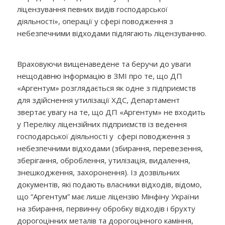
ліцензування певних видів господарської
діяльності», операції у сфері поводження з
небезпечними відходами підлягають ліцензуванню.
Враховуючи вищенаведене та беручи до уваги
нещодавню інформацію в ЗМІ про те, що ДП
«Аргентум» розглядається як одне з підприємств
для здійснення утилізації ХДС, Департамент
звертає увагу на те, що ДП «Аргентум» не входить
у Переліку ліцензійних підприємств із ведення
господарської діяльності у сфері поводження з
небезпечними відходами (збирання, перевезення,
зберігання, оброблення, утилізація, видалення,
знешкодження, захоронення). Із дозвільних
документів, які подають власники відходів, відомо,
що “Аргентум” має лише ліцензію Мінфіну України
на збирання, первинну обробку відходів і брухту
дорогоцінних металів та дорогоцінного каміння,