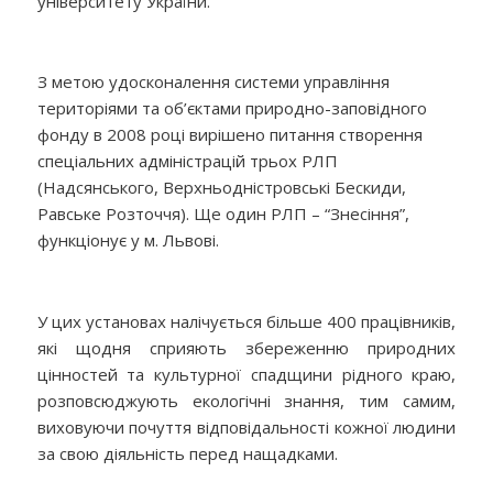
університету України.
З метою удосконалення системи управління
територіями та об’єктами природно-заповідного
фонду в 2008 році вирішено питання створення
спеціальних адміністрацій трьох РЛП
(Надсянського, Верхньодністровські Бескиди,
Равське Розточчя). Ще один РЛП – “Знесіння”,
функціонує у м. Львові.
У цих установах налічується більше 400 працівників,
які щодня сприяють збереженню природних
цінностей та культурної спадщини рідного краю,
розповсюджують екологічні знання, тим самим,
виховуючи почуття відповідальності кожної людини
за свою діяльність перед нащадками.