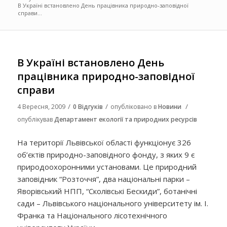
В Україні встановлено День працівника природно-заповідної
справи...
В Україні встановлено День
працівника природно-заповідної
справи
/
/
/
4 Вересня, 2009
0 Відгуків
опубліковано в
Новини
опублікував
Департамент екології та природних ресурсів
На території Львівської області функціонує 326
об’єктів природно-заповідного фонду, з яких 9 є
природоохоронними установами. Це природний
заповідник “Розточчя”, два національні парки –
Яворівський НПП, “Сколівські Бескиди”, ботанічні
сади – Львівського національного університету ім. І.
Франка та Національного лісотехнічного