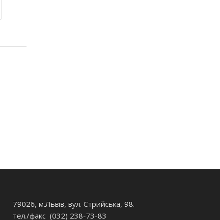
79026, м.Львів, вул. Стрийська, 98.
тел./факс (032) 238-73-83