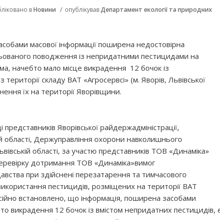
/
бліковано в
Новини
опублікував
Департамент екології та природних
собами масової інформації поширена недостовірна
ьованого поводження із непридатними пестицидами на
ма, начебто мало місце викрадення 12 бочок із
території складу ВАТ «Агросервсі» (м. Яворів, Львівської
нення їх на території Яворівщини.
і представників Яворівської райдержадміністрації,
ій області, Держуправління охорони навколишнього
івській області, за участю представників ТОВ «Динаміка»
 перевірку дотримання ТОВ «Динаміка»вимог
вства при здійснені перезатарення та тимчасового
використання пестицидів, розміщених на території ВАТ
місійно встановлено, що інформація, поширена засобами
бто викрадення 12 бочок із вмістом непридатних пестицидів, 