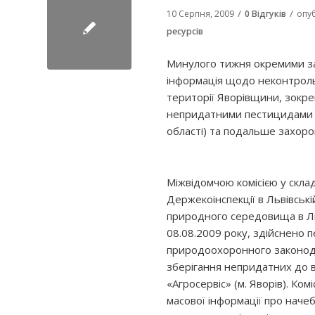
/
/
10 Серпня, 2009
0 Відгуків
опу
ресурсів
Минулого тижня окремими за
інформація щодо неконтрол
території Яворівщини, зокре
непридатними пестицидами з 
області) та подальше захоро
Міжвідомчою комісією у склад
Держекоінспекції в Львівськ
природного середовища в Льв
08.08.2009 року, здійснено
природоохоронного законода
зберігання непридатних до 
«Агросервіс» (м. Яворів). Ко
масової інформації про наче