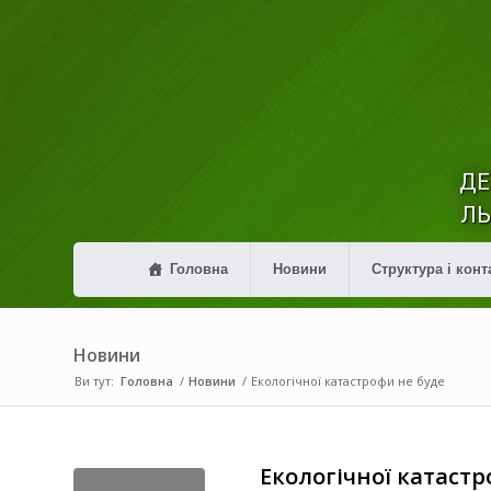
ДЕ
ЛЬ
Головна
Новини
Структура і конт
Новини
Ви тут:
Головна
/
Новини
/
Екологічної катастрофи не буде
Екологічної катастр