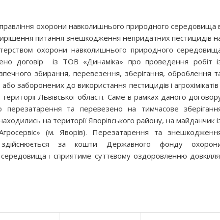
управління охорони навколишнього природного середовища 
ю вирішення питання знешкодження непридатних пестицидів н
істерством охорони навколишнього природного середовищ
дено договір із ТОВ «Динаміка» про проведення робіт і
зпечного збирання, перевезення, зберігання, оброблення т
о заборонених до використання пестицидів і агрохімікатів 
 території Львівської області. Саме в рамках даного договор
 перезатарення та перевезено на тимчасове зберіганн
аходились на території Яворівського району, на майданчик і
гросервіс» (м. Яворів). Перезатарення та знешкодженн
в здійснюється за кошти Державного фонду охорон
середовища і сприятиме суттєвому оздоровленню довкілля