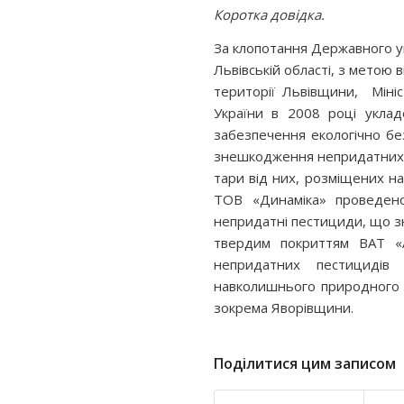
Коротка довідка.
За клопотання Державного 
Львівській області, з мето
території Львівщини, Мін
України в 2008 році укла
забезпечення екологічно бе
знешкодження непридатних аб
тари від них, розміщених на
ТОВ «Динаміка» проведено
непридатні пестициди, що зн
твердим покриттям ВАТ «А
непридатних пестициді
навколишнього природного 
зокрема Яворівщини.
Поділитися цим записом