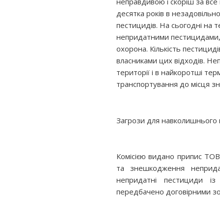
неправдивою і скоріш за все
десятка років в незадовільн
пестицидів. На сьогодні на 
непридатними пестицидами,
охорона. Кількість пестициді
власниками цих відходів. Не
території і в найкоротші те
транспортування до місця зн
Загрози для навколишнього 
Комісією видано припис ТОВ 
та знешкодження неприда
непридатні пестициди із
передбачено договірними зо