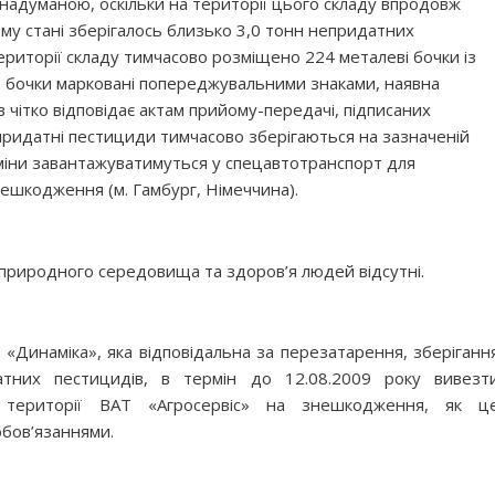
 надуманою, оскільки на території цього складу впродовж
ому стані зберігалось близько 3,0 тонн непридатних
території складу тимчасово розміщено 224 металеві бочки із
 бочки марковані попереджувальними знаками, наявна
в чітко відповідає актам прийому-передачі, підписаних
придатні пестициди тимчасово зберігаються на зазначеній
рміни завантажуватимуться у спецавтотранспорт для
ешкодження (м. Гамбург, Німеччина).
природного середовища та здоров’я людей відсутні.
«Динаміка», яка відповідальна за перезатарення, зберіганн
тних пестицидів, в термін до 12.08.2009 року вивезт
 території ВАТ «Агросервіс» на знешкодження, як ц
бов’язаннями.