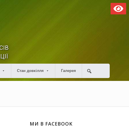
СІВ
ЦІЇ
Стан довкілля
Галерея
МИ В FACEBOOK