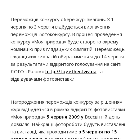
Переможців конкурсу обере журі змагань. З 1
червня по 3 червня відбудеться визначення
переможців фотоконкурсу. В процесі проведення
конкурсу «Моя природа» буде створено окрему
номінацію приз глядацьких симпатій. Переможець
глядацьких симпатій обиратиметься до 14 червня
за результатами відкритого голосування на сайті
ЛОГО «Разом»
http://together.lviv.ua
та
відвідувачами фотовиставки.
Нагородження переможців конкурсу за рішенням
журі відбудеться в рамках відкриття фотовиставки
«Моя природа»
5 червня 2009 у
Всесвітній день
довкілля. Найкращі фотороботи будуть виставлені
на виставці, яка проходитиме
з 5 червня по
15
червня
200
9р.
в мистецькому об'єднанні “Дзиґа”,