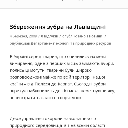
Збереження зубра на Львівщині
/
/
/
4 Березня, 2009
0 Відгуків
опубліковано в
Новини
опублікував
Департамент екології та природних ресурсів
В Україні серед тварин, що опинились на межі
вимирання, одне з перших місць займають зубри.
Колись ці могутні тварини були широко
розповсюджені майже по всій території нашої
країни – від Полісся до Карпат. Сьогодні зубри
впритул наблизились до тієї межі, перетнувши яку,
вони втратять надію на порятунок.
Держуправління охорони навколишнього
природного середовища в Львівській області