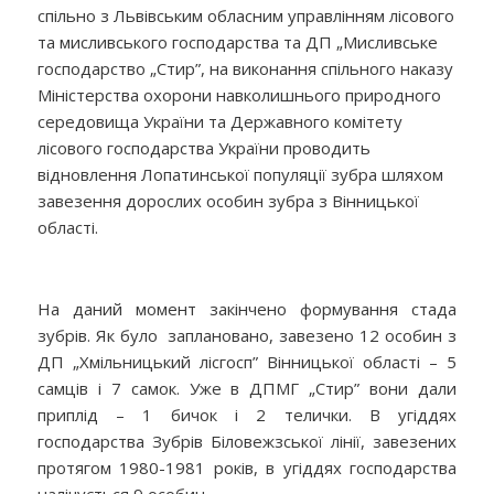
спільно з Львівським обласним управлінням лісового
та мисливського господарства та ДП „Мисливське
господарство „Стир”, на виконання спільного наказу
Міністерства охорони навколишнього природного
середовища України та Державного комітету
лісового господарства України проводить
відновлення Лопатинської популяції зубра шляхом
завезення дорослих особин зубра з Вінницької
області.
На даний момент закінчено формування стада
зубрів. Як було заплановано, завезено 12 особин з
ДП „Хмільницький лісгосп” Вінницької області – 5
самців і 7 самок. Уже в ДПМГ „Стир” вони дали
приплід – 1 бичок і 2 телички. В угіддях
господарства Зубрів Біловежзської лінії, завезених
протягом 1980-1981 років, в угіддях господарства
налічується 9 особин.