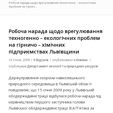
Робоча нарада щодо врегулювання техногенно – екологічних
проблем на гірнич...
Робоча нарада щодо врегулювання
техногенно – екологічних проблем
на гірничо – хімічних
підприємствах Львівщини
/
/
/
16 Січня, 2009
0 Відгуків
опубліковано в
Новини
опублікував
Департамент екології та природних ресурсів
Держуправління охорони навколишнього
природного середовища в Львівській області
повідомляє, що 15 січня 2009 року у Львівській
облдержадміністрації відбулася робоча нарада під
керівництвом першого заступника голови
Львівської облдержадміністрації В.А.П’ятака за