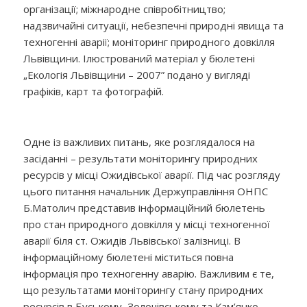
організації; міжнародне співробітництво;
надзвичайні ситуації, небезпечні природні явища та
техногенні аварії; моніторинг природного довкілля
Львівщини. Ілюстрований матеріал у бюлетені
„Екологія Львівщини – 2007” подано у вигляді
графіків, карт та фотографій.
Одне із важливих питань, яке розглядалося на
засіданні – результати моніторингу природних
ресурсів у місці Ожидівської аварії. Під час розгляду
цього питання начальник Держуправління ОНПС
Б.Матолич представив інформаційний бюлетень
про стан природного довкілля у місці техногенної
аварії біля ст. Ожидів Львівської залізниці. В
інформаційному бюлетені міститься повна
інформація про техногенну аварію. Важливим є те,
що результатами моніторингу стану природних
ресурсів в Буському, Золочівському та Кам’янко–