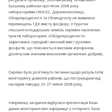
Буському районах протягом 2008 року
лабораторіями ОблСЕС, Держекоінспекції,
Облдежродючості та Облводгоспу не виявлено
перевищень ГДК вмісту фосфору. У ґрунтах
сільськогосподарських земель окремих населених
пунктів лабораторією «Облдежродючості»
зафіксовано середній і високий вміст рухомих
фосфатів, що пояснюється високим агрофоном,
досягнутим значним внесенням органічних добрив).
Окремо було розглянуто питання щодо результатів
моніторингу довкілля районів, що постраждали від
наслідків паводку 23-27 липня 2008 року.
Наприкінці засідання відбулася презентація бази
даних моніторингової інформації у Інтернеті. База