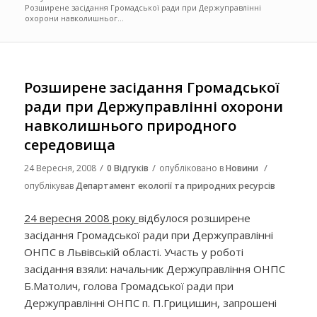
Розширене засідання Громадської ради при Держуправлінні
охорони навколишньог...
Розширене засідання Громадської
ради при Держуправлінні охорони
навколишнього природного
середовища
/
/
/
24 Вересня, 2008
0 Відгуків
опубліковано в
Новини
опублікував
Департамент екології та природних ресурсів
24 вересня 2008 року
відбулося розширене
засідання Громадської ради при Держуправлінні
ОНПС в Львівській області. Участь у роботі
засідання взяли: начальник Держуправління ОНПС
Б.Матолич, голова Громадської ради при
Держуправлінні ОНПС п. П.Грицишин, запрошені